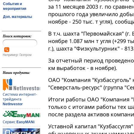
События и
за 11 месяцев 2003 г. по срав
мероприятия
прошлого года увеличило добычу 
Доп. материалы
ноябре - 250 тыс. т угля), соо
В т.ч. шахта "Первомайская" (г.
Поиск котировок:
ноябре 1.087 млн т угля (+299 т
г.), шахта "Физкультурник" - 813.4
Например: Газпром
За отчетный период проведено 
км выработок - в ноябре).
Наши продукты:
ОАО "Компания "Кузбассуголь"
"Северсталь-ресурс" (группа "Се
Система интернет-
Итоги работы ОАО "Компания "
трейдинга
NetInvestor
только с итогами работы тех ш
после раздела активов компани
Сервис
EasyMANi
Уставной капитал "Кузбассугля"
обыкновенных акции номинало