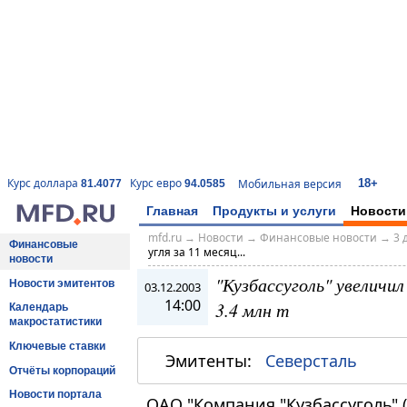
18+
Курс доллара
Курс евро
Мобильная версия
81.4077
94.0585
Главная
Продукты и услуги
Новости
mfd.ru
→
Новости
→
Финансовые новости
→
3 
Финансовые
угля за 11 месяц...
новости
"Кузбассуголь" увеличил
Новости эмитентов
03.12.2003
14:00
3.4 млн т
Календарь
макростатистики
Ключевые ставки
Эмитенты:
Северсталь
Отчёты корпораций
Новости портала
ОАО "Компания "Кузбассуголь" 