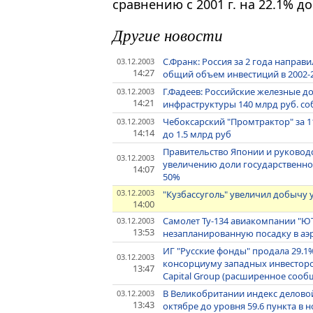
сравнению с 2001 г. на 22.1% до 
Другие новости
С.Франк: Россия за 2 года направ
03.12.2003
14:27
общий объем инвестиций в 2002-201
Г.Фадеев: Российские железные до
03.12.2003
14:21
инфраструктуры 140 млрд руб. со
Чебоксарский "Промтрактор" за 1
03.12.2003
14:14
до 1.5 млрд руб
Правительство Японии и руковод
03.12.2003
увеличению доли государственно
14:07
50%
03.12.2003
"Кузбассуголь" увеличил добычу уг
14:00
Самолет Ту-134 авиакомпании "Ю
03.12.2003
13:53
незапланированную посадку в аэр
ИГ "Русские фонды" продала 29.1
03.12.2003
консорциуму западных инвесторов
13:47
Capital Group (расширенное сооб
В Великобритании индекс деловой 
03.12.2003
13:43
октябре до уровня 59.6 пункта в 