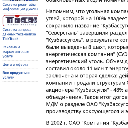
Система реал-тайм
информации
Дикси+
Напомним, что угольная компа
углей, которой на 100% владеет
сохранило название "Кузбассуго
Система запроса
"Северсталь" завершили разде
данных теханализа
"Кузбассуголь", в результате ко
TickTrack
были выведены 8 шахт, которы
Реклама и
маркетинговые
энергетическая компания" (СУ
услуги
энергетический уголь. Объем до
Цены и оферта
составил около 11 млн т энерг
Все продукты и
заключена и вторая сделка: де
услуги
компании продали структурам 
акционера "Кузбассугля" - 48% 
объединения. Таков итог догов
МДМ о разделе ОАО "Кузбассуго
производству коксующегося и э
В 2002 г. ОАО "Компания "Кузба