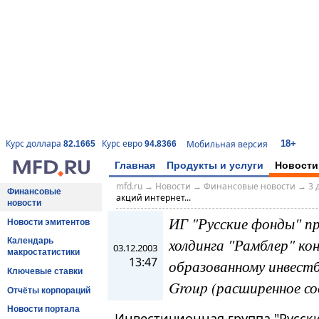
18+
Курс доллара
Курс евро
Мобильная версия
82.1665
94.8366
Главная
Продукты и услуги
Новости
mfd.ru
→
Новости
→
Финансовые новости
→
3 
Финансовые
акций интернет...
новости
ИГ "Русские фонды" п
Новости эмитентов
холдинга "Рамблер" ко
Календарь
03.12.2003
макростатистики
13:47
образованному инвестба
Ключевые ставки
Group (расширенное с
Отчёты корпораций
Новости портала
Инвестиционная группа "Русск