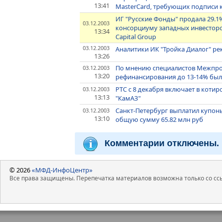
13:41
MasterCard, требующих подписи клие
ИГ "Русские Фонды" продала 29.1
03.12.2003
консорциуму западных инвесторов
13:34
Capital Group
03.12.2003
Аналитики ИК "Тройка Диалог" ре
13:26
По мнению специалистов Межпромб
03.12.2003
13:20
рефинансирования до 13-14% бы
РТС с 8 декабря включает в коти
03.12.2003
13:13
"КамАЗ"
Санкт-Петербург выплатил купон
03.12.2003
13:10
общую сумму 65.82 млн руб
Комментарии отключены.
© 2026
«МФД-ИнфоЦентр»
Все права защищены. Перепечатка материалов возможна только со ссы