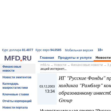
18+
Курс доллара
Курс евро
Мобильная версия
81.4077
94.0585
Главная
Продукты и услуги
Новости
mfd.ru
→
Новости
→
Финансовые новости
→
3 
Финансовые
акций интернет...
новости
ИГ "Русские Фонды" п
Новости эмитентов
холдинга "Рамблер" ко
Календарь
03.12.2003
макростатистики
13:34
образованному инвестба
Ключевые ставки
Group
Отчёты корпораций
Новости портала
Инвестиционная группа "Русск