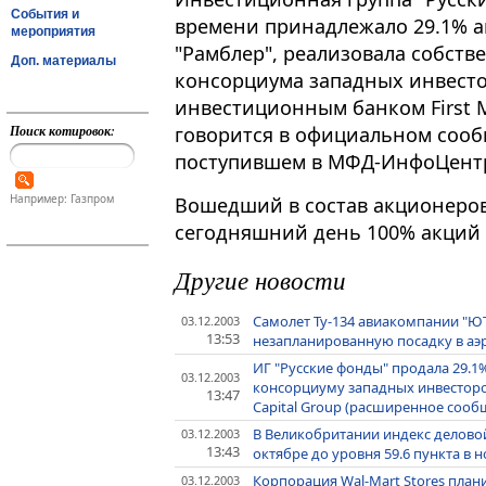
События и
времени принадлежало 29.1% а
мероприятия
"Рамблер", реализовала собств
Доп. материалы
консорциума западных инвесто
инвестиционным банком First Me
Поиск котировок:
говорится в официальном сооб
поступившем в МФД-ИнфоЦент
Например: Газпром
Вошедший в состав акционеров 
сегодняшний день 100% акций 
Другие новости
Самолет Ту-134 авиакомпании "Ю
03.12.2003
13:53
незапланированную посадку в аэр
ИГ "Русские фонды" продала 29.1
03.12.2003
консорциуму западных инвесторов
13:47
Capital Group (расширенное сооб
В Великобритании индекс деловой 
03.12.2003
13:43
октябре до уровня 59.6 пункта в 
Корпорация Wal-Mart Stores план
03.12.2003