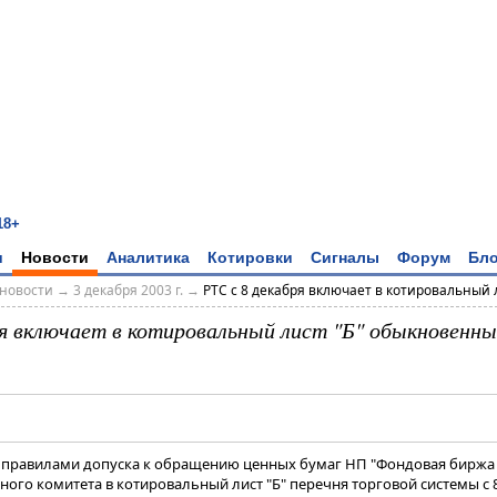
18+
и
Новости
Аналитика
Котировки
Сигналы
Форум
Бло
новости
→
3 декабря 2003 г.
→
РТС с 8 декабря включает в котировальный ли
ря включает в котировальный лист "Б" обыкновенн
 правилами допуска к обращению ценных бумаг НП "Фондовая биржа 
ого комитета в котировальный лист "Б" перечня торговой системы с 