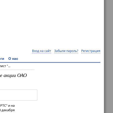
Вход на сайт
Забыли пароль?
Регистрация
ги
О нас
ст "...
ые акции ОАО
РТС" и на
8 декабря