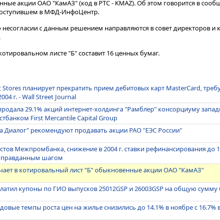
ые акции ОАО "КамАЗ" (код в РТС - KMAZ). Об этом говорится в сооб
 поступившем в МФД-ИнфоЦентр.
 несогласии с данным решением направляются в совет директоров и к
.
котировальном листе "Б" составит 16 ценных бумаг.
 Stores планирует прекратить прием дебитовых карт MasterCard, тр
04 г. - Wall Street Journal
продала 29.1% акций интернет-холдинга "Рамблер" консорциуму запад
банком First Mercantile Capital Group
а Диалог" рекомендуют продавать акции РАО "ЕЭС России"
тов Межпромбанка, снижение в 2004 г. ставки рефинансирования до 
 оправданным шагом
ючает в котировальный лист "Б" обыкновенные акции ОАО "КамАЗ"
латил купоны по ГИО выпусков 25012GSP и 26003GSP на общую сумму 
довые темпы роста цен на жилье снизились до 14.1% в ноябре с 16.7% 