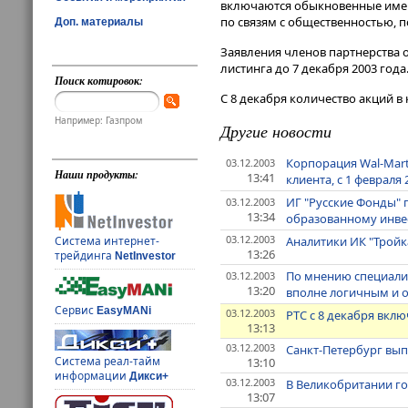
включаются обыкновенные именн
по связям с общественностью,
Доп. материалы
Заявления членов партнерства о
листинга до 7 декабря 2003 года
Поиск котировок:
С 8 декабря количество акций в 
Например: Газпром
Другие новости
Корпорация Wal-Mart
03.12.2003
Наши продукты:
13:41
клиента, с 1 февраля 20
ИГ "Русские Фонды" 
03.12.2003
13:34
образованному инвест
03.12.2003
Аналитики ИК "Тройк
Система интернет-
13:26
трейдинга
NetInvestor
По мнению специалис
03.12.2003
13:20
вполне логичным и
Сервис
EasyMANi
03.12.2003
РТС с 8 декабря вкл
13:13
03.12.2003
Санкт-Петербург вып
Система реал-тайм
13:10
информации
Дикси+
03.12.2003
В Великобритании го
13:07