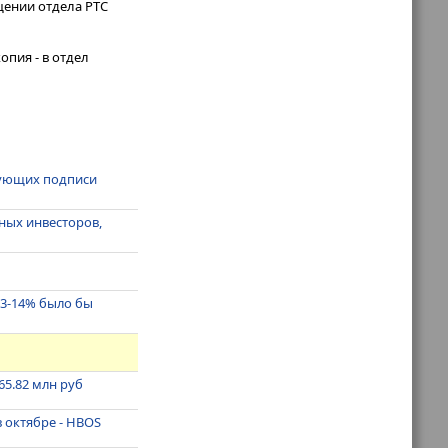
щении отдела РТС
опия - в отдел
ебующих подписи
ных инвесторов,
13-14% было бы
65.82 млн руб
в октябре - HBOS