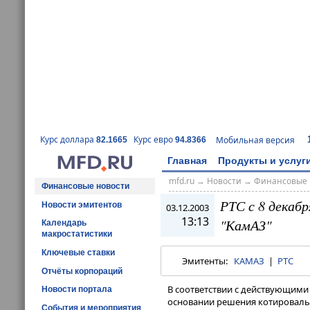
Курс доллара
Курс евро
Мобильная версия
82.1665
94.8366
Главная
Продукты и услуг
mfd.ru
→
Новости
→
Финансовые 
Финансовые новости
РТС с 8 декаб
Новости эмитентов
03.12.2003
13:13
"КамАЗ"
Календарь
макростатистики
Ключевые ставки
Эмитенты:
КАМАЗ
|
РТС
Отчёты корпораций
В соответствии с действующими
Новости портала
основании решения котировальн
События и мероприятия