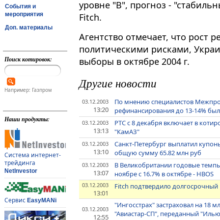
уровне "B", прогноз - "стабиль
События и
мероприятия
Fitch.
Доп. материалы
Агентство отмечает, что рост 
политическими рисками, Укра
Поиск котировок:
выборы в октябре 2004 г.
Другие новости
Например: Газпром
По мнению специалистов Межпромб
03.12.2003
13:20
рефинансирования до 13-14% бы
Наши продукты:
РТС с 8 декабря включает в коти
03.12.2003
13:13
"КамАЗ"
Санкт-Петербург выплатил купон
03.12.2003
13:10
общую сумму 65.82 млн руб
Система интернет-
трейдинга
В Великобритании годовые темпы 
03.12.2003
NetInvestor
13:07
ноябре с 16.7% в октябре - HBOS
03.12.2003
Fitch подтвердило долгосрочный 
13:01
Сервис
EasyMANi
"Ингосстрах" застраховал на 18 м
03.12.2003
"Авиастар-СП", переданный "Иль
12:55