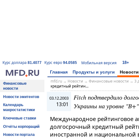
18+
Курс доллара
Курс евро
Мобильная версия
81.4077
94.0585
Главная
Продукты и услуги
Новости
mfd.ru
→
Новости
→
Финансовые новости
→
3 
Финансовые
кредитный рейтин...
новости
Fitch подтвердило долг
Новости эмитентов
03.12.2003
13:01
Украины на уровне "B+"
Календарь
макростатистики
Международное рейтинговое аге
Ключевые ставки
долгосрочный кредитный рейти
Отчёты корпораций
иностранной и национальной в
Новости портала