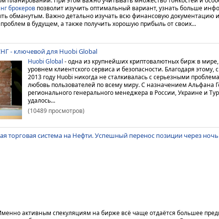
ом планировании. При этом важно учитывать множество тонкостей и особ
нг брокеров
позволит изучить оптимальный вариант, узнать больше инф
ыть обманутым. Важно детально изучать всю финансовую документацию и
проблем в будущем, а также получить хорошую прибыль от своих...
НГ - ключевой для Huobi Global
Huobi Global
- одна из крупнейших криптовалютных бирж в мире,
уровнем клиентского сервиса и безопасности. Благодаря этому, с
2013 году Huobi никогда не сталкивалась с серьезными проблем
любовь пользователей по всему миру.
С назначением Альфана Г
регионального генерального менеджера в России, Украине и Турц
удалось...
(10489 просмотров)
кая торговая система на Нефти. Успешный перенос позиции через ноч
Именно активным спекуляциям на бирже всё чаще отдаётся большее пред