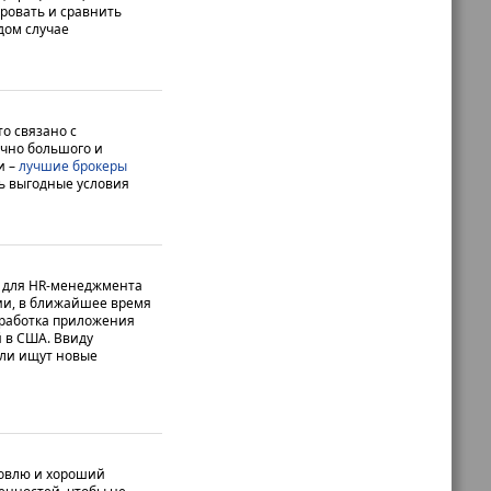
ровать и сравнить
дом случае
о связано с
очно большого и
и –
лучшие брокеры
ь выгодные условия
 для HR-менеджмента
ии, в ближайшее время
работка приложения
й в США. Ввиду
ели ищут новые
говлю и хороший