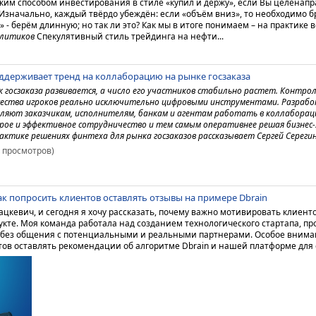
ким способом инвестирования в стиле «купил и держу», если Вы целенап
 Изначально, каждый твёрдо убеждён: если «объём вниз», то необходимо б
 - берём длинную; но так ли это? Как мы в итоге понимаем – на практике в
алитиков
Спекулятивный стиль трейдинга на нефти...
оддерживает тренд на коллаборацию на рынке госзаказа
 госзаказа развивается, а число его участников стабильно растет. Контр
ества игроков реально исключительно цифровыми инструментами. Разраб
оляют заказчикам, исполнителям, банкам и агентам работать в коллаборац
рое и эффективное сотрудничество и тем самым оперативнее решая бизнес-
актике решениях финтеха для рынка госзаказов рассказывает Сергей Серегин,
7 просмотров)
к попросить клиентов оставлять отзывы на примере Dbrain
цкевич, и сегодня я хочу рассказать, почему важно мотивировать клиенто
укте. Моя команда работала над созданием технологического стартапа, п
без общения с потенциальными и реальными партнерами. Особое внима
в оставлять рекомендации об алгоритме Dbrain и нашей платформе для 