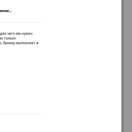
яние...
 для чего им нужен
ак только
о, брокер выполняет и