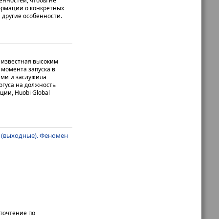
енностей, чтобы не
ормации о конкретных
 другие особенности.
 известная высоким
 момента запуска в
ами и заслужила
огуса на должность
ии, Huobi Global
ь (выходные). Феномен
почтение по