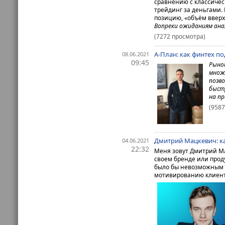
сравнению с классичес
трейдинг за деньгами.
позицию, «объём вверх»
Вопреки ожиданиям ан
(7272 просмотра)
А-План: как финтех п
08.06.2021
09:45
Рынок
множ
позв
быст
на пр
(958
Дмитрий Мацкевич: ка
04.06.2021
22:32
Меня зовут Дмитрий Ма
своем бренде или прод
было бы невозможным 
мотивированию клиенто