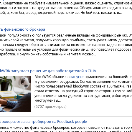
.
Кредитование требует внимательной оценки, важно оценить, спрогнози
 нюансы и затраты на кредитные отношения. Обслуживание кредита в каж
ой, а, хотя бы, в среднесрочной перспективе. Не бойтесь вложить в...
ть финансового брокера
шой популярностью пользуются различные вклады на фондовых рынках. Эт
ить свой капитал, получить хорошую прибыль, стать участником достат
я начала следует обратить внимание на возможные варианты для торговл
о привлекательные условия для физических лиц, что позволяет подобрат
аработка.
Приумножить собственный капитал можно...
ckWRK запускает решение для работодателей в США
BlockWRK объявил о
запуске
приложения на блокчейне
и управления ресурсами. Согласно заявлению компан
число пользователей blockWRK составит 150 тысяч.
Раз
стала ответом на растущий спрос со стороны компани
увеличения числа удаленных сотрудников, работодат
инструменты...
(5707 просмотров)
рокера: отзывы трейдеров на Feedback people
илось множество финансовых брокеров, которые позволяют наладить тор