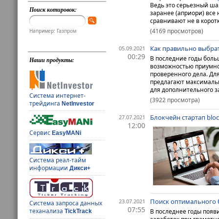
Ведь это серьезный шаг
Поиск котировок:
заранее (априори) все
сравнивают не в коротк
(4169 просмотров)
Например: Газпром
Как правильно выбра
05.09.2021
00:29
В последние годы боль
Наши продукты:
возможностью приумнож
проверенного дела. Дл
предлагают максимальн
для дополнительного з
Система интернет-
(3922 просмотра)
трейдинга
NetInvestor
Блокчейн стартап blo
27.07.2021
12:00
Сервис
EasyMANi
Система реал-тайм
информации
Дикси+
Поиск оптимального б
23.07.2021
Система запроса данных
07:55
теханализа
В последнее годы появ
TickTrack