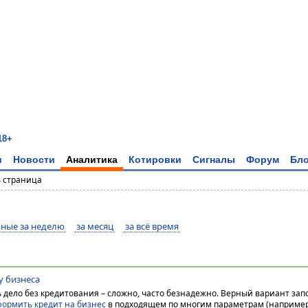
18+
и
Новости
Аналитика
Котировки
Сигналы
Форум
Бло
4 страница
ные за неделю
за месяц
за всё время
ху бизнеса
ь дело без кредитования – сложно, часто безнадежно. Верный вариант зап
формить кредит на бизнес
в подходящем по многим параметрам (например,