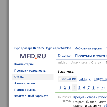
Курс доллара
Курс евро
Мобильная версия
82.1665
94.8366
Главная
Продукты и услуг
mfd.ru
→
Аналитика
→
Статьи
→
Комментарии
Статьи
Прогноз и реальность
Статьи
последние
за дату
популяр
Анализ рисков
1
2
3
4
5
6
7
8
»
»»
Портрет рынка
Фрактальный барометр
Кредит – старт к успе
05.09.2021
10:56
Открыть бизнес, начат
стартап и развитие –
о