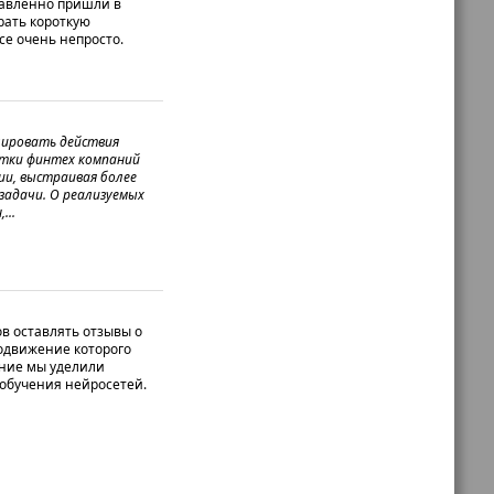
равленно пришли в
рать короткую
се очень непросто.
олировать действия
отки финтех компаний
ии, выстраивая более
задачи. О реализуемых
...
в оставлять отзывы о
родвижение которого
ние мы уделили
обучения нейросетей.