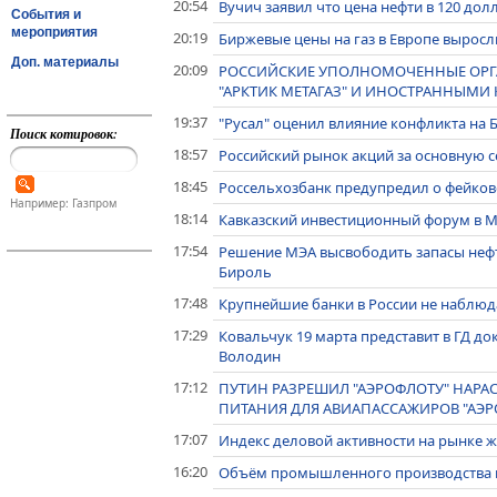
20:54
Вучич заявил что цена нефти в 120 дол
События и
мероприятия
20:19
Биржевые цены на газ в Европе выросли
Доп. материалы
20:09
РОССИЙСКИЕ УПОЛНОМОЧЕННЫЕ ОРГА
"АРКТИК МЕТАГАЗ" И ИНОСТРАННЫМИ
19:37
"Русал" оценил влияние конфликта на
Поиск котировок:
18:57
Российский рынок акций за основную с
18:45
Россельхозбанк предупредил о фейков
Например: Газпром
18:14
Кавказский инвестиционный форум в М
17:54
Решение МЭА высвободить запасы нефт
Бироль
17:48
Крупнейшие банки в России не наблюд
17:29
Ковальчук 19 марта представит в ГД до
Володин
17:12
ПУТИН РАЗРЕШИЛ "АЭРОФЛОТУ" НАР
ПИТАНИЯ ДЛЯ АВИАПАССАЖИРОВ "АЭР
17:07
Индекс деловой активности на рынке 
16:20
Объём промышленного производства в