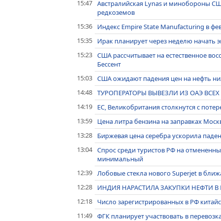
15:47
Австралийская Lynas и минобороны СШ
редкоземов
15:36
Индекс Empire State Manufacturing в 
15:35
Ирак планирует через неделю начать э
15:23
США рассчитывает на естественное вос
Бессент
15:03
США ожидают падения цен на нефть н
14:48
ТУРОПЕРАТОРЫ ВЫВЕЗЛИ ИЗ ОАЭ ВСЕХ
14:19
ЕС, Великобритания столкнутся с потер
13:59
Цена литра бензина на заправках Москв
13:28
Биржевая цена серебра ускорила паден
13:04
Спрос среди туристов РФ на отмененны
минимальный
12:39
Лобовые стекла нового Superjet в бли
12:28
ИНДИЯ НАРАСТИЛА ЗАКУПКИ НЕФТИ В
12:18
Число зарегистрированных в РФ китайс
11:49
ФГК планирует участвовать в перевозк