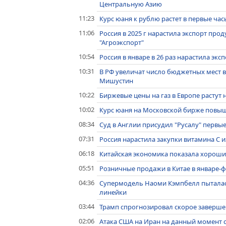
Центральную Азию
11:23
Курс юаня к рублю растет в первые час
11:06
Россия в 2025 г нарастила экспорт прод
"Агроэкспорт"
10:54
Россия в январе в 26 раз нарастила эк
10:31
В РФ увеличат число бюджетных мест в
Мишустин
10:22
Биржевые цены на газ в Европе растут н
10:02
Курс юаня на Московской бирже повыша
08:34
Суд в Англии присудил "Русалу" первы
07:31
Россия нарастила закупки витамина C и
06:18
Китайская экономика показала хороший
05:51
Розничные продажи в Китае в январе-фе
04:36
Супермодель Наоми Кэмпбелл пыталас
линейки
03:44
Трамп спрогнозировал скорое заверше
02:06
Атака США на Иран на данный момент с