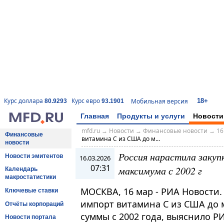
18+
Курс доллара
Курс евро
Мобильная версия
80.9293
93.1901
Главная
Продукты и услуги
Новости
mfd.ru
→
Новости
→
Финансовые новости
→
16
Финансовые
витамина C из США до м...
новости
Россия нарастила заку
Новости эмитентов
16.03.2026
07:31
максимума с 2002 г
Календарь
макростатистики
МОСКВА, 16 мар - РИА Новости.
Ключевые ставки
импорт витамина C из США до 
Отчёты корпораций
суммы с 2002 года, выяснило 
Новости портала