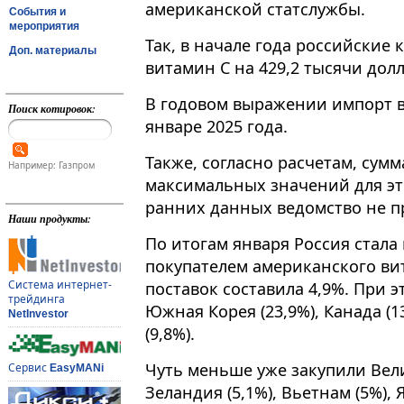
американской статслужбы.
События и
мероприятия
Так, в начале года российские
Доп. материалы
витамин C на 429,2 тысячи доллар
В годовом выражении импорт вы
Поиск котировок:
январе 2025 года.
Также, согласно расчетам, сумм
Например: Газпром
максимальных значений для это
ранних данных ведомство не п
Наши продукты:
По итогам января Россия стал
покупателем американского вит
Система интернет-
поставок составила 4,9%. При 
трейдинга
Южная Корея (23,9%), Канада (1
NetInvestor
(9,8%).
Чуть меньше уже закупили Вели
Сервис
EasyMANi
Зеландия (5,1%), Вьетнам (5%), 