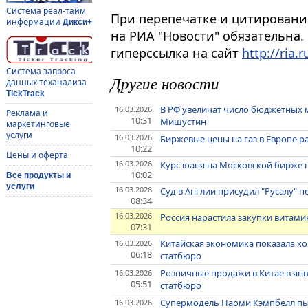
Система реал-тайм
При перепечатке и цитировани
информации
Дикси+
на РИА "Новости" обязательна.
гиперссылка на сайт
http://ria.r
Система запроса
Другие новости
данных теханализа
TickTrack
В РФ увеличат число бюджетных м
16.03.2026
Реклама и
10:31
Мишустин
маркетинговые
услуги
16.03.2026
Биржевые цены на газ в Европе ра
10:22
Цены и оферта
16.03.2026
Курс юаня на Московской бирже 
10:02
Все продукты и
услуги
16.03.2026
Суд в Англии присудил "Русалу" 
08:34
16.03.2026
Россия нарастила закупки витами
07:31
Китайская экономика показала хо
16.03.2026
06:18
статбюро
Розничные продажи в Китае в янва
16.03.2026
05:51
статбюро
Супермодель Наоми Кэмпбелл пыт
16.03.2026