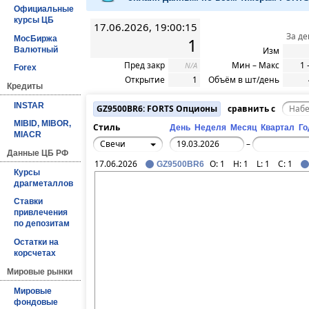
Официальные
курсы ЦБ
17.06.2026, 19:00:15
За де
МосБиржа
1
Валютный
Изм
Пред закр
Мин – Макс
1 
N/A
Forex
Открытие
1
Объём в шт/день
Кредиты
INSTAR
GZ9500BR6: FORTS Опционы
сравнить с
MIBID, MIBOR,
Стиль
День
Неделя
Месяц
Квартал
Го
MIACR
Свечи
–
Данные ЦБ РФ
17.06.2026
O:
1
H:
1
L:
1
C:
1
GZ9500BR6
Курсы
драгметаллов
Ставки
привлечения
по депозитам
Остатки на
корсчетах
Мировые рынки
Мировые
фондовые