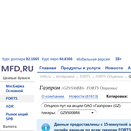
18+
Курс доллара
Курс евро
Мобильная версия
82.1665
94.8366
Главная
Продукты и услуги
Новости
А
mfd.ru
→
Котировки
→
FORTS
→
FORTS Опционы
→
G
Ценные бумаги
Газпром
МосБиржа
(GZ9500BR6: FORTS Опционы)
Основной
О компании
Новости (61613)
Котировки:
FORTS
Опцион пут на акции ОАО «Газпром» (GZ)
ADR
тикеры:
GZ9500BR6
Рынок акций
SPB
Данные предоставлены с 15-минутной 
Валюта
онлайн данным по всем тикерам FORTS 