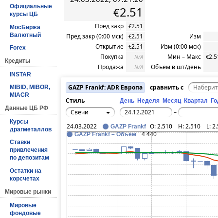
Официальные
2.51
€
курсы ЦБ
Пред закр
2.51
€
МосБиржа
Валютный
Пред закр (0:00 мск)
2.51
Изм
€
Открытие
2.51
Изм (0:00 мск)
€
Forex
Покупка
Мин – Макс
2.5
N/A
€
Кредиты
Продажа
Объём в шт/день
N/A
INSTAR
GAZP Frankf: ADR Европа
сравнить с
MIBID, MIBOR,
MIACR
Стиль
День
Неделя
Месяц
Квартал
Го
Данные ЦБ РФ
Свечи
–
Курсы
24.03.2022
O:
2.510
H:
2.510
L:
2
GAZP Frankf
драгметаллов
4 440
GAZP Frankf – Объём
Ставки
привлечения
по депозитам
Остатки на
корсчетах
Мировые рынки
Мировые
фондовые