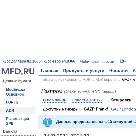
18+
Курс доллара
Курс евро
Мобильная версия
82.1665
94.8366
Главная
Продукты и услуги
Новости
А
mfd.ru
→
Котировки
→
ADR
→
ADR Европа
→
GAZP Fr
Ценные бумаги
Газпром
МосБиржа
(GAZP Frankf: ADR Европа)
Основной
О компании
Новости (61612)
Котировки:
FORTS
Доступные тикеры:
GAZP London
GAZP Frankf
ADR
Рынок акций
Данные предоставлены с 15-минутной
SPB
Валюта
24.03.2022, 07:21:20