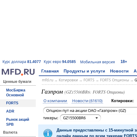
18+
Курс доллара
Курс евро
Мобильная версия
81.4077
94.0585
Главная
Продукты и услуги
Новости
А
mfd.ru
→
Котировки
→
FORTS
→
FORTS Опционы
→
G
Ценные бумаги
Газпром
МосБиржа
(GZ15500BR6: FORTS Опционы)
Основной
О компании
Новости (61610)
Котировки:
FORTS
Опцион пут на акции ОАО «Газпром» (GZ)
ADR
тикеры:
GZ15500BR6
Рынок акций
SPB
Данные предоставлены с 15-минутной 
Валюта
онлайн данным по всем тикерам FORTS 