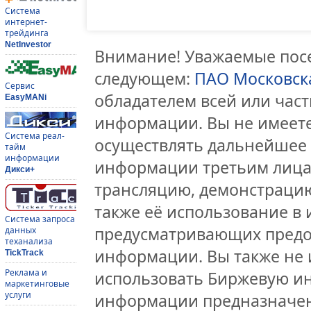
Система
интернет-
трейдинга
NetInvestor
Внимание! Уважаемые посе
следующем:
ПАО Московск
Сервис
обладателем всей или час
EasyMANi
информации. Вы не имеете
Система реал-
осуществлять дальнейшее
тайм
информации
информации третьим лицам
Дикси+
трансляцию, демонстрацию
также её использование в 
Система запроса
предусматривающих предо
данных
теханализа
информации. Вы также не 
TickTrack
Реклама и
использовать Биржевую и
маркетинговые
услуги
информации предназначен