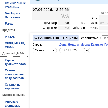
Официальные
курсы ЦБ
07.04.2026, 18:56:56
За д
МосБиржа
N/A
Валютный
Изм
Пред закр
970
Мин – Макс
–
N/A
Forex
Открытие
Объём в шт/день
N/A
Кредиты
INSTAR
GZ15500BR6: FORTS Опционы
сравнить с
MIBID, MIBOR,
Стиль
День
Неделя
Месяц
Квартал
Го
MIACR
Свечи
–
Данные ЦБ РФ
Курсы
драгметаллов
Ставки
привлечения
по депозитам
Остатки на
корсчетах
Мировые рынки
Мировые
фондовые