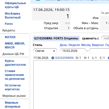
Официальные
курсы ЦБ
17.06.2026, 19:00:15
За де
МосБиржа
1
Валютный
Изм
Пред закр
Мин – Макс
1 
N/A
Forex
Открытие
1
Объём в шт/день
Кредиты
INSTAR
GZ10250BR6: FORTS Опционы
сравнить с
MIBID, MIBOR,
Стиль
День
Неделя
Месяц
Квартал
Го
MIACR
Свечи
–
Данные ЦБ РФ
17.06.2026
O:
1
H:
1
L:
1
C:
1
GZ10250BR6
Курсы
драгметаллов
Ставки
привлечения
по депозитам
Остатки на
корсчетах
Мировые рынки
Мировые
фондовые