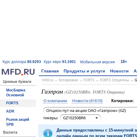
18+
Курс доллара
Курс евро
Мобильная версия
80.9293
93.1901
Главная
Продукты и услуги
Новости
А
mfd.ru
→
Котировки
→
FORTS
→
FORTS Опционы
→
G
Ценные бумаги
Газпром
МосБиржа
(GZ10250BR6: FORTS Опционы)
Основной
О компании
Новости (61610)
Котировки:
FORTS
Опцион пут на акции ОАО «Газпром» (GZ)
ADR
тикеры:
GZ10250BR6
Рынок акций
SPB
Данные предоставлены с 15-минутной 
Валюта
онлайн данным по всем тикерам FORTS 