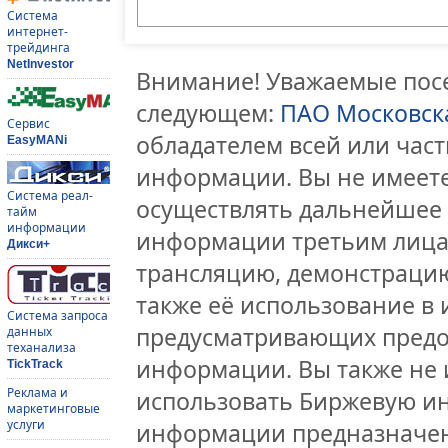
Система
интернет-
трейдинга
NetInvestor
Внимание! Уважаемые посе
следующем:
ПАО Московск
Сервис
обладателем всей или час
EasyMANi
информации. Вы не имеете
Система реал-
осуществлять дальнейшее
тайм
информации
информации третьим лицам
Дикси+
трансляцию, демонстрацию
также её использование в 
Система запроса
предусматривающих предо
данных
теханализа
информации. Вы также не 
TickTrack
Реклама и
использовать Биржевую и
маркетинговые
услуги
информации предназначен