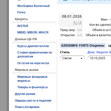
МосБиржа Валютный
Forex
08.01.2026
Мин –
Кредиты
N/A
Кол-во сделок
INSTAR
Пред закр
Объём в шт
N/A
MIBID, MIBOR, MIACR
Открытие
Объём в валюте
N/A
Данные ЦБ РФ
GZ9250BF6: FORTS Опционы
ср
Курсы драгметаллов
Стиль
День
Неделя
Ставки привлечения по
депозитам
Свечи
Остатки на корсчетах
Мировые рынки
Мировые фондовые
индексы
Товары и фьючерсы
Другие рынки
Лидеры роста и падения
Поиск котировок