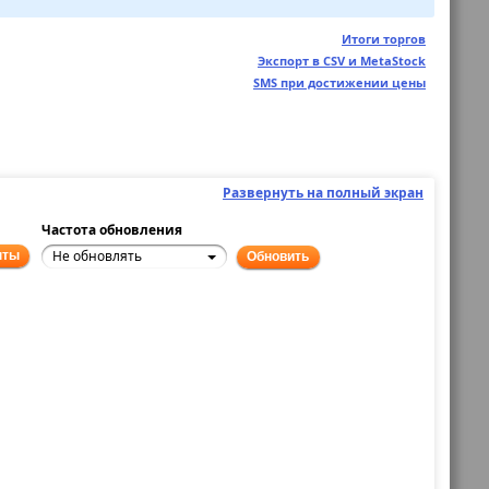
Итоги торгов
Экспорт в CSV и MetaStock
SMS при достижении цены
Развернуть на полный экран
Частота обновления
Не обновлять
нты
Обновить