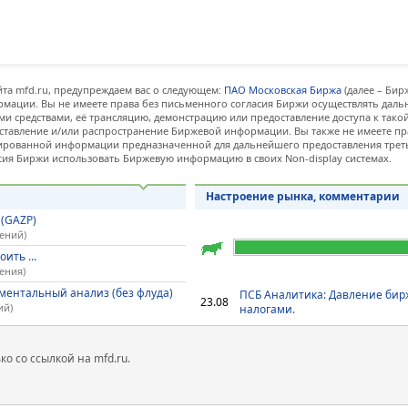
та mfd.ru, предупреждаем вас о следующем:
ПАО Московская Биржа
(далее – Бир
мации. Вы не имеете права без письменного согласия Биржи осуществлять дал
и средствами, её трансляцию, демонстрацию или предоставление доступа к тако
ставление и/или распространение Биржевой информации. Вы также не имеете пр
ованной информации предназначенной для дальнейшего предоставления третьи
сия Биржи использовать Биржевую информацию в своих Non-display системах.
Настроение рынка, комментарии
 (GAZP)
щений)
ить ...
ения)
ментальный анализ (без флуда)
ПСБ Аналитика: Давление бир
23.08
ий)
налогами.
 со ссылкой на mfd.ru.