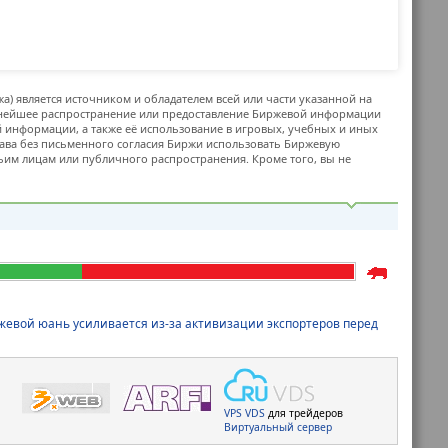
жа) является источником и обладателем всей или части указанной на
ьнейшее распространение или предоставление Биржевой информации
й информации, а также её использование в игровых, учебных и иных
ава без письменного согласия Биржи использовать Биржевую
м лицам или публичного распространения. Кроме того, вы не
жевой юань усиливается из-за активизации экспортеров перед
VPS
VDS
для трейдеров
Виртуальный сервер