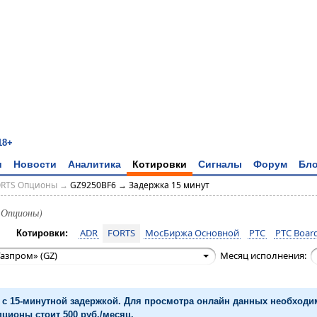
18+
и
Новости
Аналитика
Котировки
Сигналы
Форум
Бло
ORTS Опционы
→
GZ9250BF6 → Задержка 15 минут
 Опционы)
ADR
FORTS
МосБиржа Основной
РТС
РТС Board
Котировки:
азпром» (GZ)
Месяц исполнения:
с 15-минутной задержкой. Для просмотра онлайн данных необход
ционы стоит 500 руб./месяц.