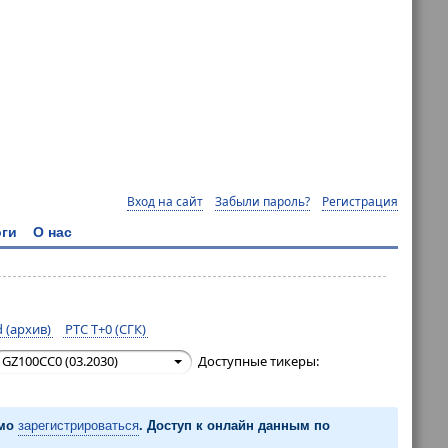
Вход на сайт
Забыли пароль?
Регистрация
ги
О нас
 (архив)
РТС T+0 (СГК)
GZ100CC0 (03.2030)
Доступные тикеры:
имо
зарегистрироваться
. Доступ к онлайн данным по