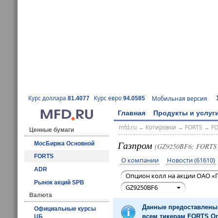
Курс доллара
Курс евро
Мобильная версия
81.4077
94.0585
Главная
Продукты и услуг
mfd.ru
→
Котировки
→
FORTS
→
F
Ценные бумаги
Газпром
МосБиржа Основной
(GZ9250BF6: FORTS
FORTS
О компании
Новости (61610)
ADR
Опцион колл на акции ОАО «Г
Рынок акций SPB
GZ9250BF6
Валюта
Данные предоставлены 
Официальные курсы
всем тикерам FORTS Оп
ЦБ