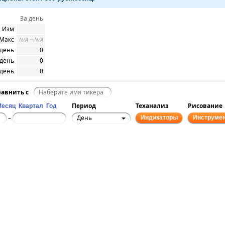
За день
Изм
 Макс
–
N/A
N/A
/день
0
/день
0
/день
0
авнить с
Период
Теханализ
Рисование
Месяц
Квартал
Год
День
–
Индикаторы
Инструме