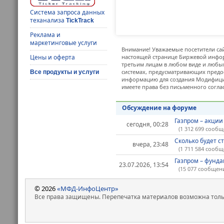
Система запроса данных
теханализа
TickTrack
Реклама и
маркетинговые услуги
Внимание! Уважаемые посетители сай
Цены и оферта
настоящей странице Биржевой инфор
третьим лицам в любом виде и любым
системах, предусматривающих предо
Все продукты и услуги
информацию для создания Модифицир
имеете права без письменного согла
Обсуждение на форуме
Газпром – акции
сегодня, 00:28
(1 312 699 сооб
Сколько будет сто
вчера, 23:48
(1 711 584 сообщ
Газпром – фунда
23.07.2026, 13:54
(15 077 сообщен
© 2026
«МФД-ИнфоЦентр»
Все права защищены. Перепечатка материалов возможна только