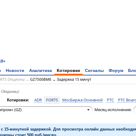
18+
и
Новости
Аналитика
Котировки
Сигналы
Форум
Бло
ORTS Опционы
→
GZ7500BM6 → Задержка 15 минут
 Опционы)
ADR
FORTS
МосБиржа Основной
РТС
РТС Board
Котировки:
зпром» (GZ)
Месяц исполнения:
с 15-минутной задержкой. Для просмотра онлайн данных необход
ционы стоит 500 руб./месяц.