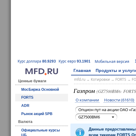
Курс доллара
Курс евро
Мобильная версия
80.9293
93.1901
Главная
Продукты и услуг
mfd.ru
→
Котировки
→
FORTS
→
F
Ценные бумаги
Газпром
МосБиржа Основной
(GZ7500BM6: FORTS
FORTS
О компании
Новости (61610)
ADR
Опцион пут на акции ОАО «Га
Рынок акций SPB
GZ7500BM6
Валюта
Данные предоставлены 
Официальные курсы
всем тикерам FORTS Оп
ЦБ