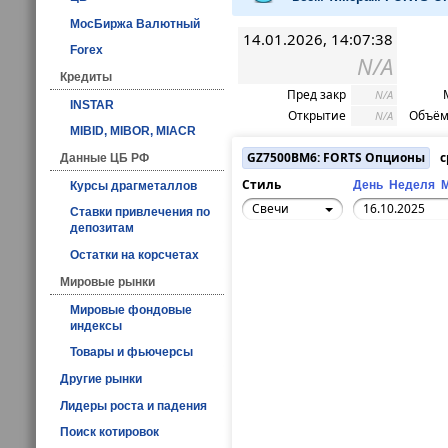
МосБиржа Валютный
14.01.2026, 14:07:38
Forex
N/A
Кредиты
Пред закр
N/A
INSTAR
Открытие
Объём
N/A
MIBID, MIBOR, MIACR
GZ7500BM6: FORTS Опционы
с
Данные ЦБ РФ
Стиль
День
Неделя
Курсы драгметаллов
Свечи
Ставки привлечения по
депозитам
Остатки на корсчетах
Мировые рынки
Мировые фондовые
индексы
Товары и фьючерсы
Другие рынки
Лидеры роста и падения
Поиск котировок