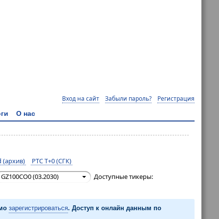
Вход на сайт
Забыли пароль?
Регистрация
ги
О нас
 (архив)
РТС T+0 (СГК)
GZ100CO0 (03.2030)
Доступные тикеры:
имо
зарегистрироваться
. Доступ к онлайн данным по