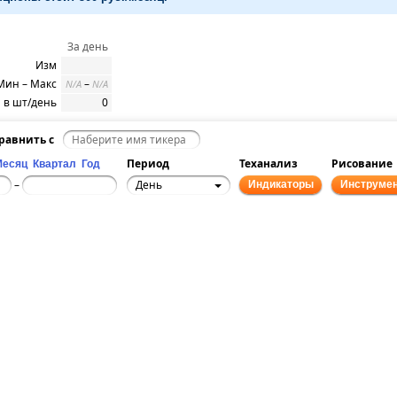
За день
Изм
Мин – Макс
–
N/A
N/A
 в шт/день
0
равнить с
Период
Теханализ
Рисование
Месяц
Квартал
Год
День
–
Индикаторы
Инструме