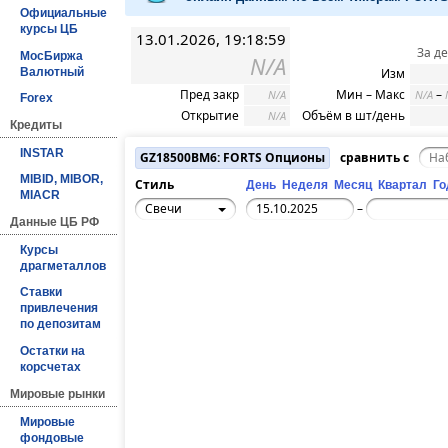
Официальные
курсы ЦБ
13.01.2026, 19:18:59
За д
МосБиржа
N/A
Валютный
Изм
Пред закр
Мин – Макс
–
N/A
N/A
Forex
Открытие
Объём в шт/день
N/A
Кредиты
INSTAR
GZ18500BM6: FORTS Опционы
сравнить с
MIBID, MIBOR,
Стиль
День
Неделя
Месяц
Квартал
Го
MIACR
Свечи
–
Данные ЦБ РФ
Курсы
драгметаллов
Ставки
привлечения
по депозитам
Остатки на
корсчетах
Мировые рынки
Мировые
фондовые