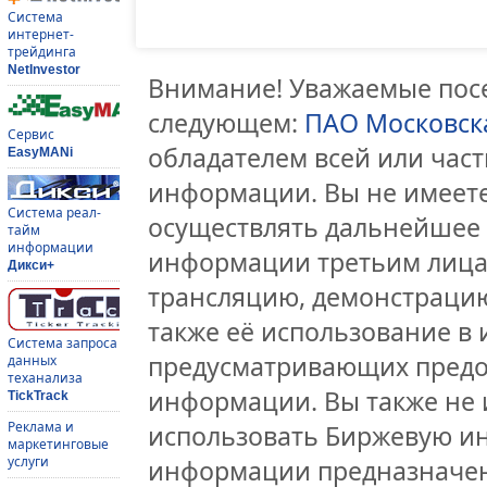
Система
интернет-
трейдинга
NetInvestor
Внимание! Уважаемые посе
следующем:
ПАО Московск
Сервис
обладателем всей или час
EasyMANi
информации. Вы не имеете
Система реал-
осуществлять дальнейшее
тайм
информации
информации третьим лицам
Дикси+
трансляцию, демонстрацию
также её использование в 
Система запроса
предусматривающих предо
данных
теханализа
информации. Вы также не 
TickTrack
Реклама и
использовать Биржевую и
маркетинговые
услуги
информации предназначен