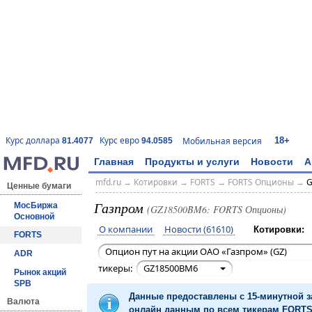
18+
Курс доллара
Курс евро
Мобильная версия
81.4077
94.0585
Главная
Продукты и услуги
Новости
А
mfd.ru
→
Котировки
→
FORTS
→
FORTS Опционы
→
G
Ценные бумаги
Газпром
МосБиржа
(GZ18500BM6: FORTS Опционы)
Основной
О компании
Новости (61610)
Котировки:
FORTS
Опцион пут на акции ОАО «Газпром» (GZ)
ADR
тикеры:
GZ18500BM6
Рынок акций
SPB
Данные предоставлены с 15-минутной 
Валюта
онлайн данным по всем тикерам FORTS 