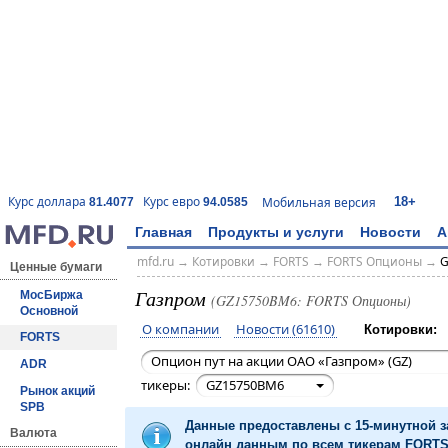
18+
Курс доллара
Курс евро
Мобильная версия
81.4077
94.0585
Главная
Продукты и услуги
Новости
А
mfd.ru
→
Котировки
→
FORTS
→
FORTS Опционы
→
G
Ценные бумаги
Газпром
МосБиржа
(GZ15750BM6: FORTS Опционы)
Основной
О компании
Новости (61610)
Котировки:
FORTS
Опцион пут на акции ОАО «Газпром» (GZ)
ADR
тикеры:
GZ15750BM6
Рынок акций
SPB
Данные предоставлены с 15-минутной 
Валюта
онлайн данным по всем тикерам FORTS 