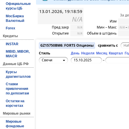
Официальные
курсы ЦБ
13.01.2026, 19:18:59
За д
МосБиржа
N/A
Валютный
Изм
Пред закр
Мин – Макс
–
N/A
N/A
Forex
Открытие
Объём в шт/день
N/A
Кредиты
INSTAR
GZ15750BM6: FORTS Опционы
сравнить с
MIBID, MIBOR,
Стиль
День
Неделя
Месяц
Квартал
Го
MIACR
Свечи
–
Данные ЦБ РФ
Курсы
драгметаллов
Ставки
привлечения
по депозитам
Остатки на
корсчетах
Мировые рынки
Мировые
фондовые