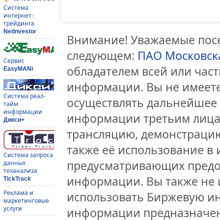
Система
интернет-
трейдинга
NetInvestor
Внимание! Уважаемые посе
следующем:
ПАО Московск
Сервис
обладателем всей или час
EasyMANi
информации. Вы не имеете
Система реал-
осуществлять дальнейшее
тайм
информации
информации третьим лицам
Дикси+
трансляцию, демонстрацию
также её использование в 
Система запроса
предусматривающих предо
данных
теханализа
информации. Вы также не 
TickTrack
Реклама и
использовать Биржевую и
маркетинговые
услуги
информации предназначен