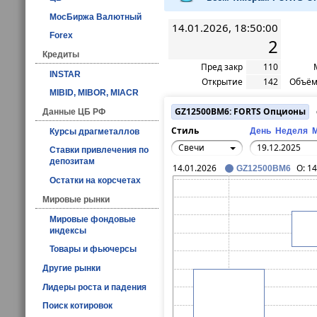
МосБиржа Валютный
14.01.2026, 18:50:00
Forex
2
Кредиты
Пред закр
110
INSTAR
Открытие
142
Объём
MIBID, MIBOR, MIACR
GZ12500BM6: FORTS Опционы
Данные ЦБ РФ
Стиль
День
Неделя
Курсы драгметаллов
Свечи
Ставки привлечения по
депозитам
14.01.2026
O:
14
GZ12500BM6
Остатки на корсчетах
Мировые рынки
Мировые фондовые
индексы
Товары и фьючерсы
Другие рынки
Лидеры роста и падения
Поиск котировок