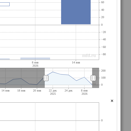
||
||
×