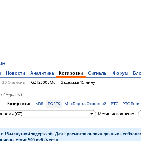
18+
и
Новости
Аналитика
Котировки
Сигналы
Форум
Бло
ORTS Опционы
→
GZ12500BM6 → Задержка 15 минут
S Опционы)
ADR
FORTS
МосБиржа Основной
РТС
РТС Board
Котировки:
зпром» (GZ)
Месяц исполнения:
с 15-минутной задержкой. Для просмотра онлайн данных необход
ционы стоит 500 руб./месяц.