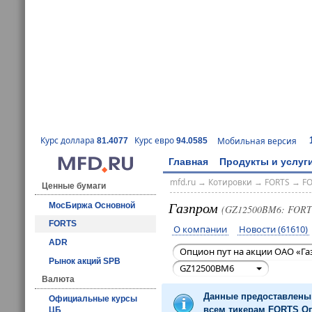
Курс доллара
Курс евро
Мобильная версия
81.4077
94.0585
Главная
Продукты и услуг
mfd.ru
→
Котировки
→
FORTS
→
F
Ценные бумаги
Газпром
МосБиржа Основной
(GZ12500BM6: FORT
FORTS
О компании
Новости (61610)
ADR
Опцион пут на акции ОАО «Га
Рынок акций SPB
GZ12500BM6
Валюта
Данные предоставлены 
Официальные курсы
всем тикерам FORTS Оп
ЦБ