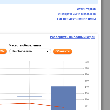
Итоги торгов
Экспорт в CSV и MetaStock
SMS при достижении цены
Развернуть на полный экран
Частота обновления
Не обновлять
нты
Обновить