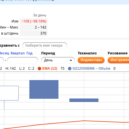
За день
Изм
−108 (−98.18%)
Мин – Макс
2 – 142
 в шт/день
370
сравнить с
Период
Теханализ
Рисование
Месяц
Квартал
Год
День
–
Индикаторы
Инструме
2
H:
142
L:
2
C:
2
75
0
EMA (12)
GZ12500BM6 – Объём