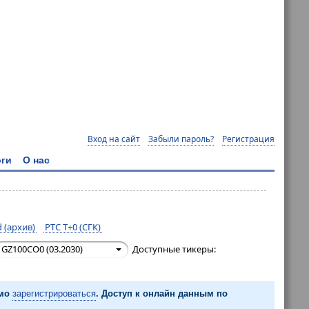
Вход на сайт
Забыли пароль?
Регистрация
ги
О нас
 (архив)
РТС T+0 (СГК)
GZ100CO0 (03.2030)
Доступные тикеры:
имо
зарегистрироваться
. Доступ к онлайн данным по