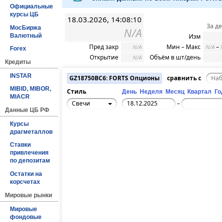
Официальные
курсы ЦБ
18.03.2026, 14:08:10
За д
МосБиржа
N/A
Валютный
Изм
Пред закр
Мин – Макс
–
N/A
N/A
Forex
Открытие
Объём в шт/день
N/A
Кредиты
INSTAR
GZ18750BC6: FORTS Опционы
сравнить с
MIBID, MIBOR,
Стиль
День
Неделя
Месяц
Квартал
Го
MIACR
Свечи
–
Данные ЦБ РФ
Курсы
драгметаллов
Ставки
привлечения
по депозитам
Остатки на
корсчетах
Мировые рынки
Мировые
фондовые