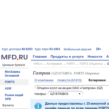
18+
Курс доллара
Курс евро
Мобильная версия
80.9293
93.1901
Главная
Продукты и услуги
Новости
А
mfd.ru
→
Котировки
→
FORTS
→
FORTS Опционы
→
G
Ценные бумаги
Газпром
МосБиржа
(GZ18750BC6: FORTS Опционы)
Основной
О компании
Новости (61610)
Котировки:
FORTS
Опцион колл на акции ОАО «Газпром» (GZ)
ADR
тикеры:
GZ18750BC6
Рынок акций
SPB
Данные предоставлены с 15-минутной 
Валюта
онлайн данным по всем тикерам FORTS 