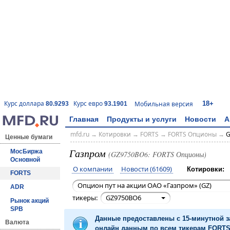
18+
Курс доллара
Курс евро
Мобильная версия
80.9293
93.1901
Главная
Продукты и услуги
Новости
А
mfd.ru
→
Котировки
→
FORTS
→
FORTS Опционы
→
G
Ценные бумаги
Газпром
МосБиржа
(GZ9750BO6: FORTS Опционы)
Основной
О компании
Новости (61609)
Котировки:
FORTS
Опцион пут на акции ОАО «Газпром» (GZ)
ADR
тикеры:
GZ9750BO6
Рынок акций
SPB
Данные предоставлены с 15-минутной 
Валюта
онлайн данным по всем тикерам FORTS 