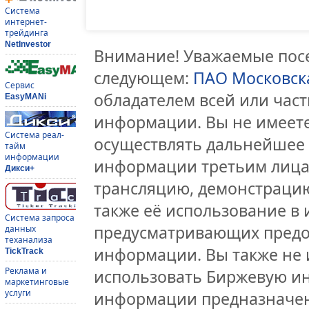
Система
интернет-
трейдинга
NetInvestor
Внимание! Уважаемые посе
следующем:
ПАО Московск
Сервис
обладателем всей или час
EasyMANi
информации. Вы не имеете
Система реал-
осуществлять дальнейшее
тайм
информации
информации третьим лицам
Дикси+
трансляцию, демонстрацию
также её использование в 
Система запроса
предусматривающих предо
данных
теханализа
информации. Вы также не 
TickTrack
Реклама и
использовать Биржевую и
маркетинговые
услуги
информации предназначен