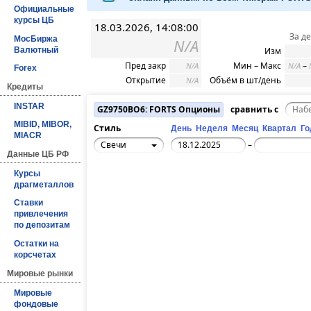
Официальные
курсы ЦБ
18.03.2026, 14:08:00
За д
МосБиржа
N/A
Валютный
Изм
Пред закр
Мин – Макс
–
N/A
N/A
Forex
Открытие
Объём в шт/день
N/A
Кредиты
INSTAR
GZ9750BO6: FORTS Опционы
сравнить с
MIBID, MIBOR,
Стиль
День
Неделя
Месяц
Квартал
Го
MIACR
Свечи
–
Данные ЦБ РФ
Курсы
драгметаллов
Ставки
привлечения
по депозитам
Остатки на
корсчетах
Мировые рынки
Мировые
фондовые