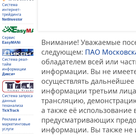
Система
интернет-
трейдинга
NetInvestor
Сервис
Внимание! Уважаемые посе
EasyMANi
следующем:
ПАО Московск
Система реал-
обладателем всей или час
тайм
информации
информации. Вы не имеете
Дикси+
осуществлять дальнейшее
информации третьим лицам
Система запроса
трансляцию, демонстрацию
данных
теханализа
а также её использование 
TickTrack
предусматривающих предо
Реклама и
маркетинговые
информации. Вы также не 
услуги