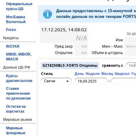
Официальные
курсы ЦБ
Данные предоставлены с 15-минутной 
онлайн данным по всем тикерам FORTS 
МосБиржа
Валютный
17.12.2025, 14:08:02
Forex
За д
N/A
Кредиты
Изм
Пред закр
Мин – Макс
–
N/A
N/A
INSTAR
Открытие
Объём в шт/день
N/A
MIBID, MIBOR,
MIACR
GZ18250BL5: FORTS Опционы
сравнить с
Данные ЦБ РФ
Стиль
День
Неделя
Месяц
Квартал
Го
Курсы
Свечи
–
драгметаллов
Ставки
привлечения
по депозитам
Остатки на
корсчетах
Мировые рынки
Мировые
фондовые