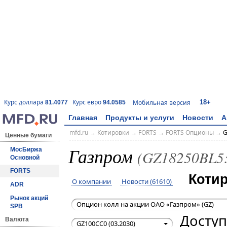
18+
Курс доллара
Курс евро
Мобильная версия
81.4077
94.0585
Главная
Продукты и услуги
Новости
А
mfd.ru
→
Котировки
→
FORTS
→
FORTS Опционы
→
G
Ценные бумаги
Газпром
МосБиржа
(GZ18250BL5
Основной
FORTS
Коти
О компании
Новости (61610)
ADR
Рынок акций
Опцион колл на акции ОАО «Газпром» (GZ)
SPB
Доступ
Валюта
GZ100CC0 (03.2030)