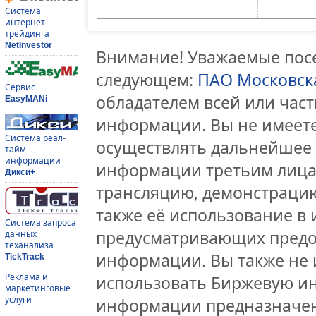
Система
интернет-
трейдинга
NetInvestor
Внимание! Уважаемые посе
следующем:
ПАО Московск
Сервис
обладателем всей или час
EasyMANi
информации. Вы не имеете
Система реал-
осуществлять дальнейшее
тайм
информации
информации третьим лицам
Дикси+
трансляцию, демонстрацию
также её использование в 
Система запроса
предусматривающих предо
данных
теханализа
информации. Вы также не 
TickTrack
Реклама и
использовать Биржевую и
маркетинговые
услуги
информации предназначен