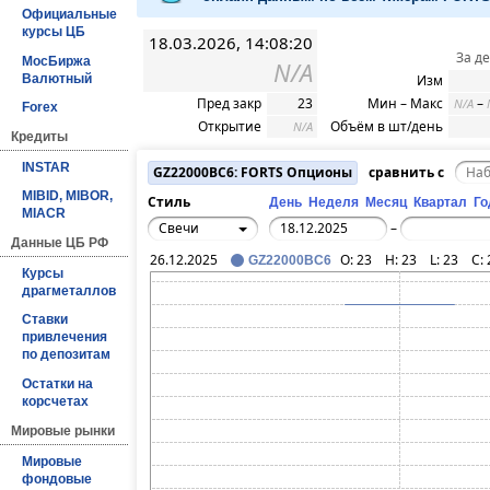
Официальные
курсы ЦБ
18.03.2026, 14:08:20
За д
МосБиржа
N/A
Валютный
Изм
Пред закр
23
Мин – Макс
–
N/A
Forex
Открытие
Объём в шт/день
N/A
Кредиты
INSTAR
GZ22000BC6: FORTS Опционы
сравнить с
MIBID, MIBOR,
Стиль
День
Неделя
Месяц
Квартал
Го
MIACR
Свечи
–
Данные ЦБ РФ
26.12.2025
O:
23
H:
23
L:
23
C:
GZ22000BC6
Курсы
драгметаллов
Ставки
привлечения
по депозитам
Остатки на
корсчетах
Мировые рынки
Мировые
фондовые