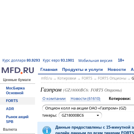
18+
Курс доллара
Курс евро
Мобильная версия
80.9293
93.1901
Главная
Продукты и услуги
Новости
А
mfd.ru
→
Котировки
→
FORTS
→
FORTS Опционы
→
G
Ценные бумаги
Газпром
МосБиржа
(GZ18000BC6: FORTS Опционы)
Основной
О компании
Новости (61610)
Котировки:
FORTS
Опцион колл на акции ОАО «Газпром» (GZ)
ADR
тикеры:
GZ18000BC6
Рынок акций
SPB
Данные предоставлены с 15-минутной 
Валюта
онлайн данным по всем тикерам FORTS 