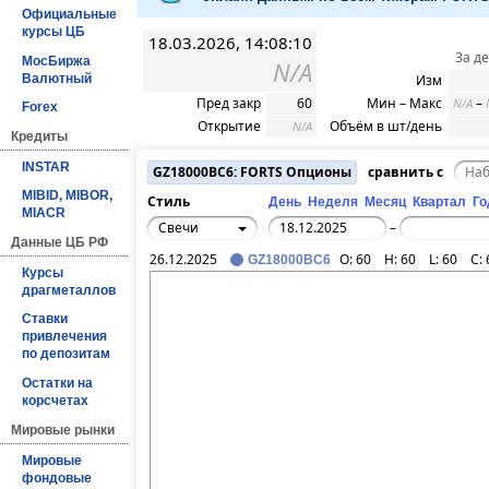
Официальные
курсы ЦБ
18.03.2026, 14:08:10
За д
МосБиржа
N/A
Валютный
Изм
Пред закр
60
Мин – Макс
–
N/A
Forex
Открытие
Объём в шт/день
N/A
Кредиты
INSTAR
GZ18000BC6: FORTS Опционы
сравнить с
MIBID, MIBOR,
Стиль
День
Неделя
Месяц
Квартал
Го
MIACR
Свечи
–
Данные ЦБ РФ
26.12.2025
O:
60
H:
60
L:
60
C:
GZ18000BC6
Курсы
драгметаллов
Ставки
привлечения
по депозитам
Остатки на
корсчетах
Мировые рынки
Мировые
фондовые