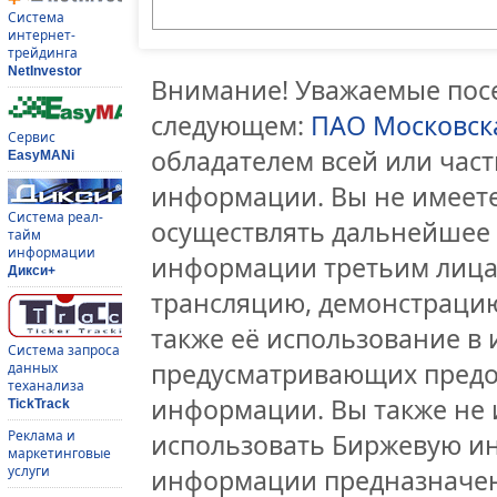
Система
интернет-
трейдинга
NetInvestor
Внимание! Уважаемые посе
следующем:
ПАО Московск
Сервис
обладателем всей или час
EasyMANi
информации. Вы не имеете
Система реал-
осуществлять дальнейшее
тайм
информации
информации третьим лицам
Дикси+
трансляцию, демонстрацию
также её использование в 
Система запроса
предусматривающих предо
данных
теханализа
информации. Вы также не 
TickTrack
Реклама и
использовать Биржевую и
маркетинговые
услуги
информации предназначен