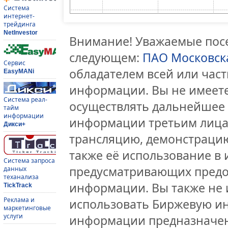
Система
интернет-
трейдинга
NetInvestor
Внимание! Уважаемые посе
следующем:
ПАО Московск
Сервис
обладателем всей или час
EasyMANi
информации. Вы не имеете
Система реал-
осуществлять дальнейшее
тайм
информации
информации третьим лицам
Дикси+
трансляцию, демонстрацию
также её использование в 
Система запроса
предусматривающих предо
данных
теханализа
информации. Вы также не 
TickTrack
Реклама и
использовать Биржевую и
маркетинговые
услуги
информации предназначен