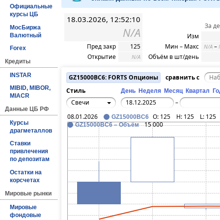
Официальные
курсы ЦБ
18.03.2026, 12:52:10
За д
МосБиржа
N/A
Валютный
Изм
Пред закр
125
Мин – Макс
–
N/A
Forex
Открытие
Объём в шт/день
N/A
Кредиты
INSTAR
GZ15000BC6: FORTS Опционы
сравнить с
MIBID, MIBOR,
Стиль
День
Неделя
Месяц
Квартал
Го
MIACR
Свечи
–
Данные ЦБ РФ
08.01.2026
O:
125
H:
125
L:
125
GZ15000BC6
Курсы
15 000
GZ15000BC6 – Объём
драгметаллов
Ставки
привлечения
по депозитам
Остатки на
корсчетах
Мировые рынки
Мировые
фондовые