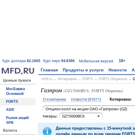
18+
Курс доллара
Курс евро
Мобильная версия
82.1665
94.8366
Главная
Продукты и услуги
Новости
А
mfd.ru
→
Котировки
→
FORTS
→
FORTS Опционы
→
G
Ценные бумаги
Газпром
МосБиржа
(GZ15000BC6: FORTS Опционы)
Основной
О компании
Новости (61611)
Котировки:
FORTS
Опцион колл на акции ОАО «Газпром» (GZ)
ADR
тикеры:
GZ15000BC6
Рынок акций
SPB
Данные предоставлены с 15-минутной 
Валюта
онлайн данным по всем тикерам FORTS 