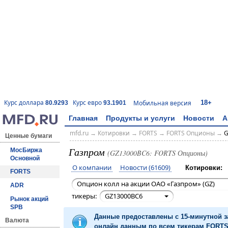
18+
Курс доллара
Курс евро
Мобильная версия
80.9293
93.1901
Главная
Продукты и услуги
Новости
А
mfd.ru
→
Котировки
→
FORTS
→
FORTS Опционы
→
G
Ценные бумаги
Газпром
МосБиржа
(GZ13000BC6: FORTS Опционы)
Основной
О компании
Новости (61609)
Котировки:
FORTS
Опцион колл на акции ОАО «Газпром» (GZ)
ADR
тикеры:
GZ13000BC6
Рынок акций
SPB
Данные предоставлены с 15-минутной 
Валюта
онлайн данным по всем тикерам FORTS 