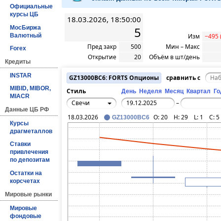
Официальные
курсы ЦБ
18.03.2026, 18:50:00
МосБиржа
5
Валютный
Изм
−495 
Пред закр
500
Мин – Макс
Forex
Открытие
20
Объём в шт/день
Кредиты
INSTAR
GZ13000BC6: FORTS Опционы
сравнить с
MIBID, MIBOR,
Стиль
День
Неделя
Месяц
Квартал
Го
MIACR
Свечи
–
Данные ЦБ РФ
18.03.2026
O:
20
H:
29
L:
1
C:
5
GZ13000BC6
Курсы
драгметаллов
Ставки
привлечения
по депозитам
Остатки на
корсчетах
Мировые рынки
Мировые
фондовые