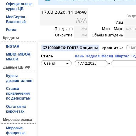
Официальные
курсы ЦБ
17.03.2026, 11:04:48
За д
МосБиржа
N/A
Валютный
Изм
Пред закр
Мин – Макс
–
N/A
N/A
Forex
Открытие
Объём в шт/день
N/A
Кредиты
INSTAR
GZ10000BC6: FORTS Опционы
сравнить с
MIBID, MIBOR,
Стиль
День
Неделя
Месяц
Квартал
Го
MIACR
Свечи
–
Данные ЦБ РФ
Курсы
драгметаллов
Ставки
привлечения
по депозитам
Остатки на
корсчетах
Мировые рынки
Мировые
фондовые