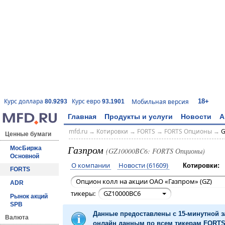
18+
Курс доллара
Курс евро
Мобильная версия
80.9293
93.1901
Главная
Продукты и услуги
Новости
А
mfd.ru
→
Котировки
→
FORTS
→
FORTS Опционы
→
G
Ценные бумаги
Газпром
МосБиржа
(GZ10000BC6: FORTS Опционы)
Основной
О компании
Новости (61609)
Котировки:
FORTS
Опцион колл на акции ОАО «Газпром» (GZ)
ADR
тикеры:
GZ10000BC6
Рынок акций
SPB
Данные предоставлены с 15-минутной 
Валюта
онлайн данным по всем тикерам FORTS 