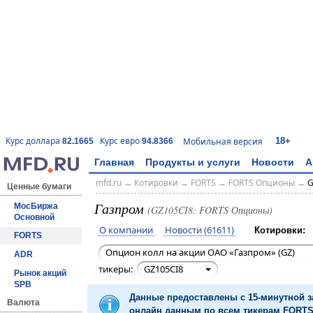
18+
Курс доллара
Курс евро
Мобильная версия
82.1665
94.8366
Главная
Продукты и услуги
Новости
А
mfd.ru
→
Котировки
→
FORTS
→
FORTS Опционы
→
G
Ценные бумаги
Газпром
МосБиржа
(GZ105CI8: FORTS Опционы)
Основной
О компании
Новости (61611)
Котировки:
FORTS
Опцион колл на акции ОАО «Газпром» (GZ)
ADR
тикеры:
GZ105CI8
Рынок акций
SPB
Данные предоставлены с 15-минутной 
Валюта
онлайн данным по всем тикерам FORTS 