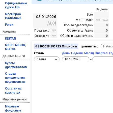
Официальные
курсы ЦБ
За день
МосБиржа
Изм
08.01.2026
Валютный
Мин – Макс
–
N/A
N/A
N/A
Кол-во сделок/день
0
Forex
Пред закр
Объём в шт/день
0
N/A
Кредиты
Открытие
Объём в валюте/день
0
N/A
INSTAR
MIBID, MIBOR,
GZ105CI8: FORTS Опционы
сравнить с
MIACR
Стиль
День
Неделя
Месяц
Квартал
Го
Данные ЦБ РФ
Свечи
–
Курсы
драгметаллов
Ставки
привлечения
по депозитам
Остатки на
корсчетах
Мировые рынки
Мировые
фондовые