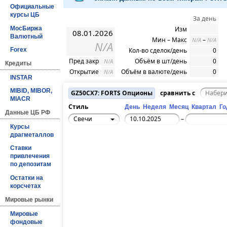
Официальные
курсы ЦБ
За день
МосБиржа
Изм
08.01.2026
Валютный
Мин – Макс
–
N/A
N/A
N/A
Кол-во сделок/день
0
Forex
Пред закр
Объём в шт/день
0
N/A
Кредиты
Открытие
Объём в валюте/день
0
N/A
INSTAR
MIBID, MIBOR,
GZ50CX7: FORTS Опционы
сравнить с
MIACR
Стиль
День
Неделя
Месяц
Квартал
Го
Данные ЦБ РФ
Свечи
–
Курсы
драгметаллов
Ставки
привлечения
по депозитам
Остатки на
корсчетах
Мировые рынки
Мировые
фондовые