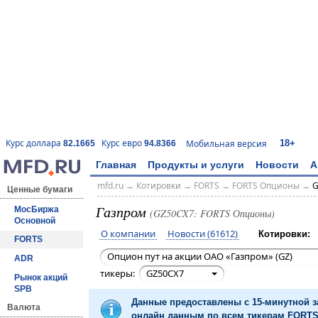
18+
Курс доллара
Курс евро
Мобильная версия
82.1665
94.8366
Главная
Продукты и услуги
Новости
А
mfd.ru
→
Котировки
→
FORTS
→
FORTS Опционы
→
G
Ценные бумаги
Газпром
МосБиржа
(GZ50CX7: FORTS Опционы)
Основной
О компании
Новости (61612)
Котировки:
FORTS
Опцион пут на акции ОАО «Газпром» (GZ)
ADR
тикеры:
GZ50CX7
Рынок акций
SPB
Данные предоставлены с 15-минутной 
Валюта
онлайн данным по всем тикерам FORTS 