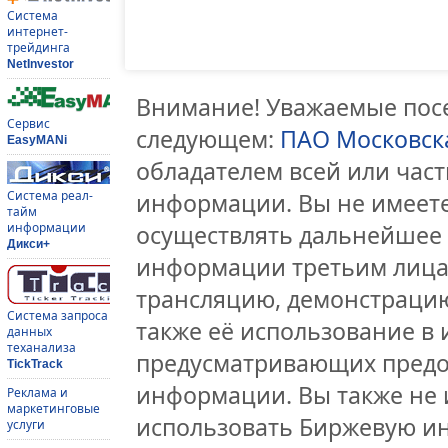
Система
интернет-
трейдинга
NetInvestor
Внимание! Уважаемые посе
Сервис
следующем:
ПАО Московск
EasyMANi
обладателем всей или час
Система реал-
информации. Вы не имеете
тайм
информации
осуществлять дальнейшее
Дикси+
информации третьим лицам
трансляцию, демонстрацию
Система запроса
также её использование в 
данных
теханализа
предусматривающих предо
TickTrack
информации. Вы также не 
Реклама и
маркетинговые
использовать Биржевую и
услуги