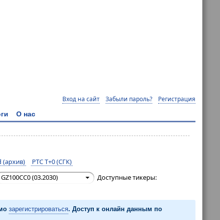
Вход на сайт
Забыли пароль?
Регистрация
ги
О нас
 (архив)
РТС T+0 (СГК)
GZ100CC0 (03.2030)
Доступные тикеры:
имо
зарегистрироваться
. Доступ к онлайн данным по