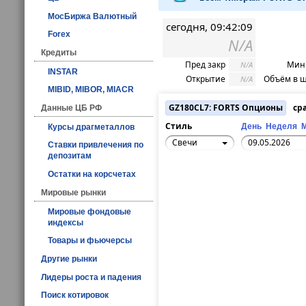
МосБиржа Валютный
сегодня, 09:42:09
Forex
N/A
Кредиты
Пред закр
Мин 
N/A
INSTAR
Открытие
Объём в ш
N/A
MIBID, MIBOR, MIACR
GZ180CL7: FORTS Опционы
сра
Данные ЦБ РФ
Стиль
День
Неделя
Курсы драгметаллов
Свечи
Ставки привлечения по
депозитам
Остатки на корсчетах
Мировые рынки
Мировые фондовые
индексы
Товары и фьючерсы
Другие рынки
Лидеры роста и падения
Поиск котировок