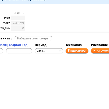
За день
Изм
– Макс
–
N/A
N/A
т/день
0
внить с
Период
Теханализ
Рисование
Месяц
Квартал
Год
День
–
Индикаторы
Инструме