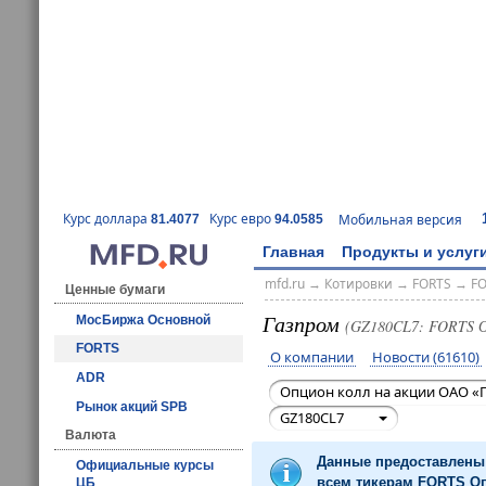
Курс доллара
Курс евро
Мобильная версия
81.4077
94.0585
Главная
Продукты и услуг
mfd.ru
→
Котировки
→
FORTS
→
F
Ценные бумаги
Газпром
МосБиржа Основной
(GZ180CL7: FORTS 
FORTS
О компании
Новости (61610)
ADR
Опцион колл на акции ОАО «Г
Рынок акций SPB
GZ180CL7
Валюта
Данные предоставлены 
Официальные курсы
всем тикерам FORTS Оп
ЦБ