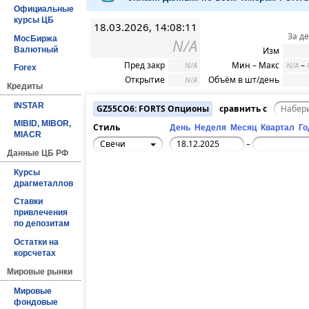
Официальные
курсы ЦБ
18.03.2026, 14:08:11
За д
МосБиржа
N/A
Валютный
Изм
Пред закр
Мин – Макс
–
N/A
N/A
Forex
Открытие
Объём в шт/день
N/A
Кредиты
INSTAR
GZ55CO6: FORTS Опционы
сравнить с
MIBID, MIBOR,
Стиль
День
Неделя
Месяц
Квартал
Го
MIACR
Свечи
–
Данные ЦБ РФ
Курсы
драгметаллов
Ставки
привлечения
по депозитам
Остатки на
корсчетах
Мировые рынки
Мировые
фондовые