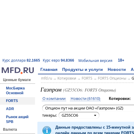
18+
Курс доллара
Курс евро
Мобильная версия
82.1665
94.8366
Главная
Продукты и услуги
Новости
А
mfd.ru
→
Котировки
→
FORTS
→
FORTS Опционы
→
G
Ценные бумаги
Газпром
МосБиржа
(GZ55CO6: FORTS Опционы)
Основной
О компании
Новости (61610)
Котировки:
FORTS
Опцион пут на акции ОАО «Газпром» (GZ)
ADR
тикеры:
GZ55CO6
Рынок акций
SPB
Данные предоставлены с 15-минутной 
Валюта
онлайн данным по всем тикерам FORTS 