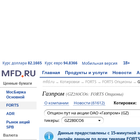
18+
Курс доллара
Курс евро
Мобильная версия
82.1665
94.8366
Главная
Продукты и услуги
Новости
А
mfd.ru
→
Котировки
→
FORTS
→
FORTS Опционы
→
G
Ценные бумаги
Газпром
МосБиржа
(GZ280CO6: FORTS Опционы)
Основной
О компании
Новости (61612)
Котировки:
FORTS
Опцион пут на акции ОАО «Газпром» (GZ)
ADR
тикеры:
GZ280CO6
Рынок акций
SPB
Данные предоставлены с 15-минутной 
Валюта
онлайн данным по всем тикерам FORTS 