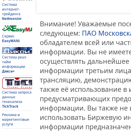
Система
интернет-
трейдинга
NetInvestor
Внимание! Уважаемые посе
следующем:
ПАО Московск
Сервис
обладателем всей или час
EasyMANi
информации. Вы не имеете
Система реал-
осуществлять дальнейшее
тайм
информации
информации третьим лицам
Дикси+
трансляцию, демонстрацию
также её использование в 
Система запроса
предусматривающих предо
данных
теханализа
информации. Вы также не 
TickTrack
Реклама и
использовать Биржевую и
маркетинговые
услуги
информации предназначен