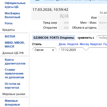
Официальные
курсы ЦБ
17.03.2026, 10:59:42
За д
МосБиржа
N/A
Валютный
Изм
Пред закр
Мин – Макс
–
N/A
N/A
Forex
Открытие
Объём в шт/день
N/A
Кредиты
INSTAR
GZ280CO6: FORTS Опционы
сравнить с
MIBID, MIBOR,
Стиль
День
Неделя
Месяц
Квартал
Го
MIACR
Свечи
–
Данные ЦБ РФ
Курсы
драгметаллов
Ставки
привлечения
по депозитам
Остатки на
корсчетах
Мировые рынки
Мировые
фондовые