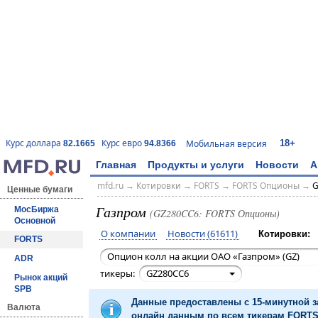
18+
Курс доллара
Курс евро
Мобильная версия
82.1665
94.8366
Главная
Продукты и услуги
Новости
А
mfd.ru
→
Котировки
→
FORTS
→
FORTS Опционы
→
G
Ценные бумаги
Газпром
МосБиржа
(GZ280CC6: FORTS Опционы)
Основной
О компании
Новости (61611)
Котировки:
FORTS
Опцион колл на акции ОАО «Газпром» (GZ)
ADR
тикеры:
GZ280CC6
Рынок акций
SPB
Данные предоставлены с 15-минутной 
Валюта
онлайн данным по всем тикерам FORTS 