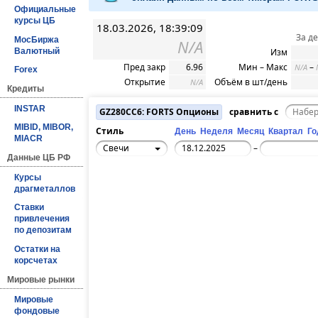
Официальные
курсы ЦБ
18.03.2026, 18:39:09
За д
МосБиржа
N/A
Валютный
Изм
Пред закр
6.96
Мин – Макс
–
N/A
Forex
Открытие
Объём в шт/день
N/A
Кредиты
INSTAR
GZ280CC6: FORTS Опционы
сравнить с
MIBID, MIBOR,
Стиль
День
Неделя
Месяц
Квартал
Го
MIACR
Свечи
–
Данные ЦБ РФ
Курсы
драгметаллов
Ставки
привлечения
по депозитам
Остатки на
корсчетах
Мировые рынки
Мировые
фондовые