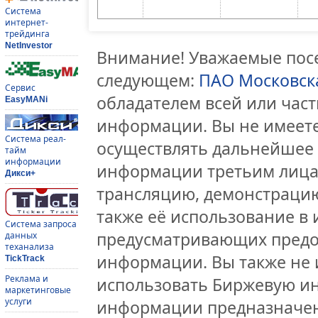
Система
интернет-
трейдинга
NetInvestor
Внимание! Уважаемые посе
следующем:
ПАО Московск
Сервис
обладателем всей или час
EasyMANi
информации. Вы не имеете
Система реал-
осуществлять дальнейшее
тайм
информации
информации третьим лицам
Дикси+
трансляцию, демонстрацию
также её использование в 
Система запроса
предусматривающих предо
данных
теханализа
информации. Вы также не 
TickTrack
Реклама и
использовать Биржевую и
маркетинговые
услуги
информации предназначен