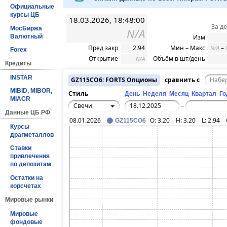
Официальные
курсы ЦБ
18.03.2026, 18:48:00
За д
МосБиржа
N/A
Валютный
Изм
Пред закр
2.94
Мин – Макс
–
N/A
Forex
Открытие
Объём в шт/день
N/A
Кредиты
INSTAR
GZ115CO6: FORTS Опционы
сравнить с
MIBID, MIBOR,
Стиль
День
Неделя
Месяц
Квартал
Го
MIACR
Свечи
–
Данные ЦБ РФ
08.01.2026
O:
3.20
H:
3.20
L:
2.94
GZ115CO6
Курсы
драгметаллов
Ставки
привлечения
по депозитам
Остатки на
корсчетах
Мировые рынки
Мировые
фондовые