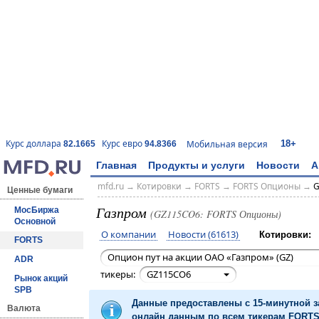
18+
Курс доллара
Курс евро
Мобильная версия
82.1665
94.8366
Главная
Продукты и услуги
Новости
А
mfd.ru
→
Котировки
→
FORTS
→
FORTS Опционы
→
G
Ценные бумаги
Газпром
МосБиржа
(GZ115CO6: FORTS Опционы)
Основной
О компании
Новости (61613)
Котировки:
FORTS
Опцион пут на акции ОАО «Газпром» (GZ)
ADR
тикеры:
GZ115CO6
Рынок акций
SPB
Данные предоставлены с 15-минутной 
Валюта
онлайн данным по всем тикерам FORTS 