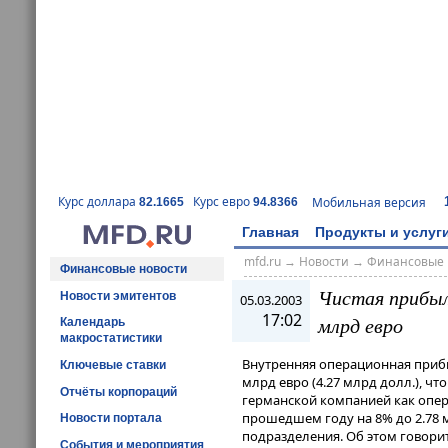
Курс доллара
Курс евро
Мобильная версия
82.1665
94.8366
Главная
Продукты и услуг
mfd.ru
→
Новости
→
Финансовые 
Финансовые новости
Чистая прибыль
Новости эмитентов
05.03.2003
17:02
млрд евро
Календарь
макростатистики
Внутренняя операционная прибы
Ключевые ставки
млрд евро (4.27 млрд долл.), ч
Отчёты корпораций
германской компанией как опе
прошедшем году на 8% до 2.78 
Новости портала
подразделения. Об этом говорит
События и мероприятия