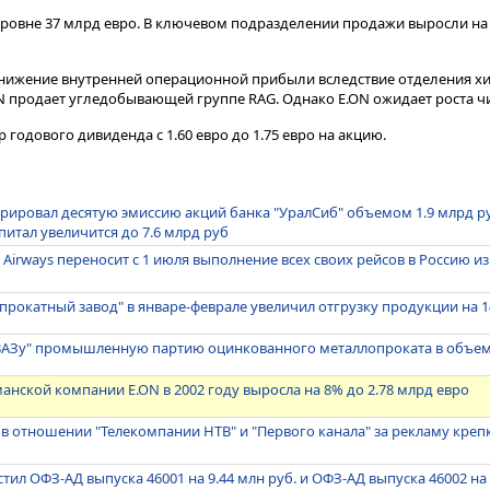
 уровне 37 млрд евро. В ключевом подразделении продажи выросли на
 снижение внутренней операционной прибыли вследствие отделения х
N продает угледобывающей группе RAG. Однако E.ON ожидает роста ч
 годового дивиденда с 1.60 евро до 1.75 евро на акцию.
трировал десятую эмиссию акций банка "УралСиб" объемом 1.9 млрд ру
питал увеличится до 7.6 млрд руб
 Airways переносит с 1 июля выполнение всех своих рейсов в Россию и
рокатный завод" в январе-феврале увеличил отгрузку продукции на 14.
ВАЗу" промышленную партию оцинкованного металлопроката в объеме 
анской компании E.ON в 2002 году выросла на 8% до 2.78 млрд евро
в отношении "Телекомпании НТВ" и "Первого канала" за рекламу кре
ил ОФЗ-АД выпуска 46001 на 9.44 млн руб. и ОФЗ-АД выпуска 46002 на