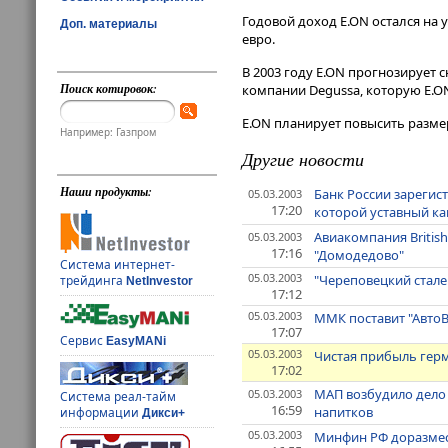
Годовой доход E.ON остался на
Доп. материалы
евро.
В 2003 году E.ON прогнозирует
Поиск котировок:
компании Degussa, которую E.O
E.ON планирует повысить размер
Например: Газпром
Другие новости
Наши продукты:
Банк России зарегис
05.03.2003
17:20
которой уставный ка
Авиакомпания British
05.03.2003
17:16
"Домодедово"
Система интернет-
05.03.2003
"Череповецкий сталеп
трейдинга
NetInvestor
17:12
05.03.2003
ММК поставит "Авто
17:07
Сервис
EasyMANi
05.03.2003
Чистая прибыль герм
17:02
МАП возбудило дело 
05.03.2003
Система реал-тайм
16:59
напитков
информации
Дикси+
05.03.2003
Минфин РФ доразмест