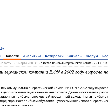
18+
и
Новости
Аналитика
Котировки
Сигналы
Форум
Бло
новости
→
5 марта 2003 г.
→
Чистая прибыль германской компании E.ON в 2
 германской компании E.ON в 2002 году выросла на
ль коммунально-энергетической компании E.ON в 2002 году выросла 
то в целом соответствует оценкам аналитиков. Данный показатель расс
рационная прибыль плюс чистый процентный доход. Чистая прибыль 
млрд евро. Рост прибыли обусловлен успехами ключевого энергетиче
ся в отчете компании.