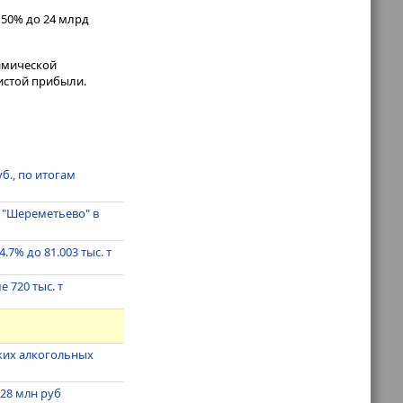
 50% до 24 млрд
имической
истой прибыли.
б., по итогам
з "Шереметьево" в
7% до 81.003 тыс. т
720 тыс. т
пких алкогольных
 28 млн руб