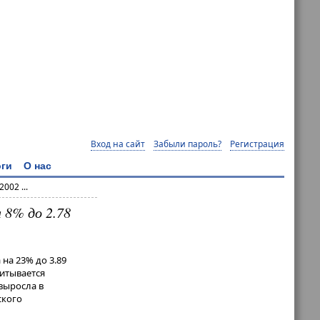
Вход на сайт
Забыли пароль?
Регистрация
ги
О нас
002 ...
 8% до 2.78
на 23% до 3.89
читывается
выросла в
ского