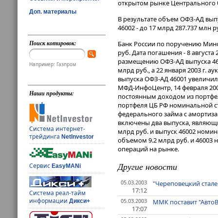
открытом рынке Центрального 
Доп. материалы
В результате объем ОФЗ-АД выпу
46002 - до 17 млрд 287.737 млн р
Поиск котировок:
Банк России по поручению Минф
руб. Дата погашения - 8 августа
размещению ОФЗ-АД выпуска 4600
Например: Газпром
млрд руб., а 22 января 2003 г.
выпуска ОФЗ-АД 46001 увеличилас
МФД-ИнфоЦентр, 14 февраля 20
Наши продукты:
постоянным доходом из портфел
портфеля ЦБ РФ номинальной с
федерального займа с амортиза
включены два выпуска, являющ
Система интернет-
млрд руб. и выпуск 46002 номи
трейдинга
NetInvestor
объемом 9.2 млрд руб. и 46003
операций на рынке.
Другие новости
Сервис
EasyMANi
05.03.2003
"Череповецкий сталеп
17:12
Система реал-тайм
информации
05.03.2003
ММК поставит "Авто
Дикси+
17:07