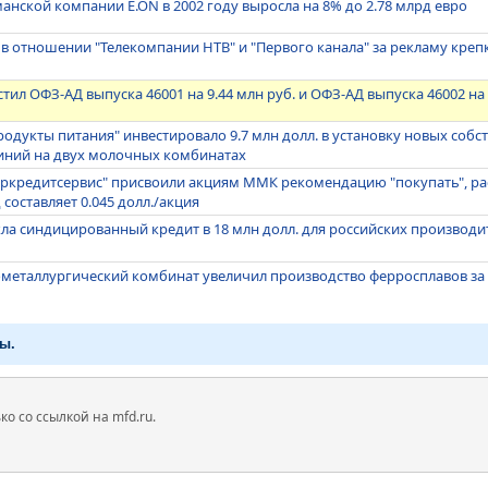
анской компании E.ON в 2002 году выросла на 8% до 2.78 млрд евро
в отношении "Телекомпании НТВ" и "Первого канала" за рекламу кре
ил ОФЗ-АД выпуска 46001 на 9.44 млн руб. и ОФЗ-АД выпуска 46002 на
одукты питания" инвестировало 9.7 млн долл. в установку новых собс
иний на двух молочных комбинатах
еркредитсервис" присвоили акциям ММК рекомендацию "покупать", р
 составляет 0.045 долл./акция
ла синдицированный кредит в 18 млн долл. для российских производ
металлургический комбинат увеличил производство ферросплавов за
ы.
 со ссылкой на mfd.ru.