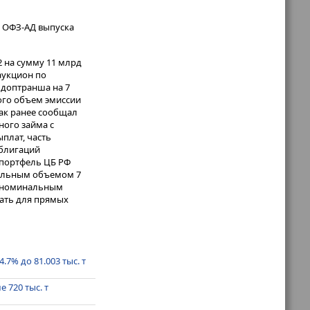
м ОФЗ-АД выпуска
 на сумму 11 млрд
 аукцион по
 доптранша на 7
рого объем эмиссии
как ранее сообщал
ого займа с
плат, часть
облигаций
 портфель ЦБ РФ
альным объемом 7
02 номинальным
вать для прямых
7% до 81.003 тыс. т
720 тыс. т