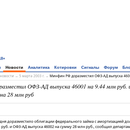
18+
и
Новости
Аналитика
Котировки
Сигналы
Форум
Бло
новости
→
5 марта 2003 г.
→
Минфин РФ доразместил ОФЗ-АД выпуска 46001
азместил ОФЗ-АД выпуска 46001 на 9.44 млн руб.
на 28 млн руб
дня доразместило облигации федерального займа с амортизацией до
н руб. и ОФЗ-АД выпуска 46002 на сумму 28 млн руб., сообщил департа