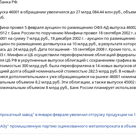
банка РФ.
ска 46001 в обращении увеличился до 27 млрд 084.44 млн руб., объе
уб.
ина провел 5 февраля аукцион по размещению ОФЗ-АД выпуска 46002
 2012 г. Банк России по поручению Минфина провел 18 сентября 2002 г.
1 на сумму 7 млрд руб., 18 декабря 2002 г. - аукцион по размещению
 аукцион по размещению допвыпуска на 10 млрд руб., в результате кото
ь до 24 млрд руб. Дата погашения - 10 сентября 2008 г. Кроме того,. 
03 г. Минфин и ЦБ осуществили переоформление облигаций федеральн
я ЦБ РФ в укрупненные выпуски облигаций с сохранением графика вы
тоимостью 300 млрд руб. была переоформлена в 14 новых выпусков 
цией долга общей номинальной стоимостью 282.5 млрд руб. В новый
иеся дополнительными к уже обращающимся на рынке: 46001 номин
нальным объемом 8.2 млрд руб. Эти облигации, а также выпуски 450
 номинальным объемом 8 млрд руб., Банк России планирует использо
рокатный завод" в январе-феврале увеличил отгрузку продукции на 14.
ВАЗу" промышленную партию оцинкованного металлопроката в объеме 