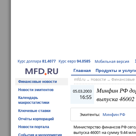
Курс доллара
Курс евро
Мобильная версия
81.4077
94.0585
Главная
Продукты и услуг
mfd.ru
→
Новости
→
Финансовые 
Финансовые новости
Минфин РФ дор
Новости эмитентов
05.03.2003
16:55
выпуска 46002 
Календарь
макростатистики
Ключевые ставки
Эмитенты:
Минфин РФ
Отчёты корпораций
Министерство финансов РФ сего
Новости портала
выпуска 46001 на сумму 9.44 мл
События и мероприятия