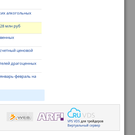
пких алкогольных
 28 млн руб
твенных
асчетный ценовой
ителей драгоценных
 январь-февраль на
VPS
VDS
для трейдеров
Виртуальный сервер