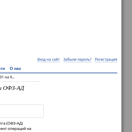
Вход на сайт
Забыли пароль?
Регистрация
ги
О нас
 на 9...
 и ОФЗ-АД
лга (ОФЗ-АД)
мент операций на