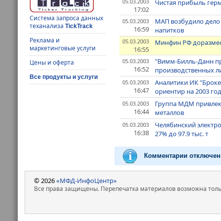
05.03.2003
Чистая прибыль герм
17:02
Система запроса данных
МАП возбудило дело 
05.03.2003
теханализа
TickTrack
16:59
напитков
Реклама и
05.03.2003
Минфин РФ доразмест
маркетинговые услуги
16:55
"Вимм-Билль-Данн пр
05.03.2003
Цены и оферта
16:52
производственных л
Все продукты и услуги
Аналитики ИК "Брок
05.03.2003
16:47
ориентир на 2003 год
Группа МДМ привлек
05.03.2003
16:44
металлов
Челябинский электро
05.03.2003
16:38
27% до 97.9 тыс. т
Комментарии отключен
© 2026
«МФД-ИнфоЦентр»
Все права защищены. Перепечатка материалов возможна только