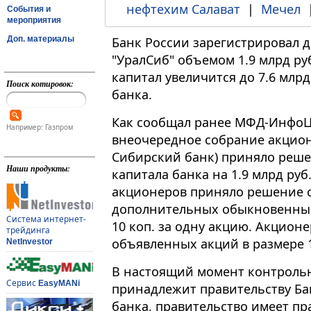
нефтехим Салават
|
Мечел
События и
мероприятия
Доп. материалы
Банк России зарегистрировал 
"УралСиб" объемом 1.9 млрд ру
капитал увеличится до 7.6 млрд
Поиск котировок:
банка.
Как сообщал ранее МФД-ИнфоЦен
Например: Газпром
внеочередное собрание акционе
Сибирский банк) приняло реше
Наши продукты:
капитала банка на 1.9 млрд руб
акционеров приняло решение о 
дополнительных обыкновенны
Система интернет-
10 коп. за одну акцию. Акцион
трейдинга
объявленных акций в размере 1
NetInvestor
В настоящий момент контрольн
Сервис
EasyMANi
принадлежит правительству Баш
банка, правительство имеет п