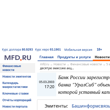
18+
Курс доллара
Курс евро
Мобильная версия
80.9293
93.1901
Главная
Продукты и услуги
Новости
mfd.ru
→
Новости
→
Финансовые новости
→
5 
Финансовые
десятую эмиссию акц...
новости
Банк России зарегист
Новости эмитентов
05.03.2003
банка "УралСиб" объем
Календарь
17:20
макростатистики
которой уставный капи
Ключевые ставки
Отчёты корпораций
Эмитенты:
Башинформсвяз
Новости портала