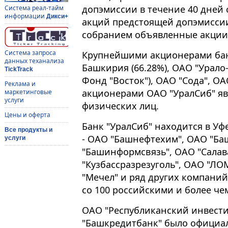
допэмиссии в течение 40 дней 
Система реал-тайм
информации
Дикси+
акций предстоящей допэмиссии
собранием объявленные акции 
Система запроса
Крупнейшими акционерами бан
данных теханализа
Башкирия (66.28%), ОАО "Урал
TickTrack
Фонд "Восток"), ОАО "Сода", ОА
Реклама и
акционерами ОАО "УралСиб" яв
маркетинговые
услуги
физических лиц.
Цены и оферта
Банк "УралСиб" находится в Уф
Все продукты и
- ОАО "Башнефтехим", ОАО "Ба
услуги
"Башинформсвязь", ОАО "Салав
"Кузбассразрезуголь", ОАО "ЛО
"Мечел" и ряд других компани
со 100 российскими и более ч
ОАО "Республиканский инвест
"Башкредитбанк" было официа