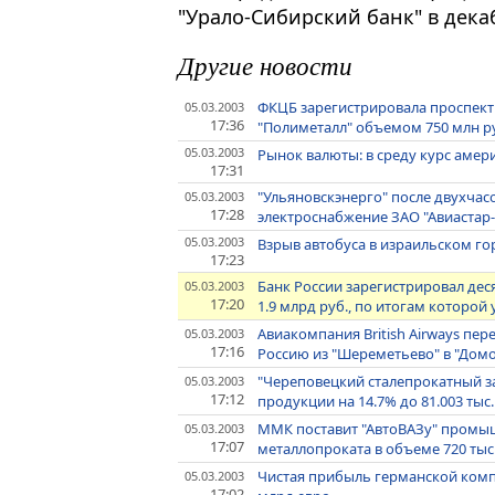
"Урало-Сибирский банк" в декаб
Другие новости
ФКЦБ зарегистрировала проспект
05.03.2003
17:36
"Полиметалл" объемом 750 млн р
05.03.2003
Рынок валюты: в среду курс амер
17:31
"Ульяновскэнерго" после двухча
05.03.2003
17:28
электроснабжение ЗАО "Авиастар
05.03.2003
Взрыв автобуса в израильском го
17:23
Банк России зарегистрировал де
05.03.2003
17:20
1.9 млрд руб., по итогам которой
Авиакомпания British Airways пер
05.03.2003
17:16
Россию из "Шереметьево" в "Дом
"Череповецкий сталепрокатный за
05.03.2003
17:12
продукции на 14.7% до 81.003 тыс.
ММК поставит "АвтоВАЗу" пром
05.03.2003
17:07
металлопроката в объеме 720 тыс.
Чистая прибыль германской компа
05.03.2003
17:02