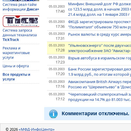
Минфин: Внешний долг РФ должен с
Система реал-тайм
05.03.2003
со 123.5 млрд долл. в начале 2003 
информации
Дикси+
17:40
21.4 млрд долл. на 1 января 2003 г
ФКЦБ зарегистрировала проспект
05.03.2003
17:36
"Полиметалл" объемом 750 млн р
Система запроса
05.03.2003
Рынок валюты: в среду курс амер
данных теханализа
17:31
TickTrack
"Ульяновскэнерго" после двухча
05.03.2003
Реклама и
17:28
электроснабжение ЗАО "Авиастар
маркетинговые
05.03.2003
услуги
Взрыв автобуса в израильском го
17:23
Цены и оферта
Банк России зарегистрировал де
05.03.2003
17:20
1.9 млрд руб., по итогам которой
Все продукты и
услуги
Авиакомпания British Airways пер
05.03.2003
17:16
Россию из "Шереметьево" в "Дом
"Череповецкий сталепрокатный за
05.03.2003
17:12
продукции на 14.7% до 81.003 тыс.
Комментарии отключены.
© 2026
«МФД-ИнфоЦентр»