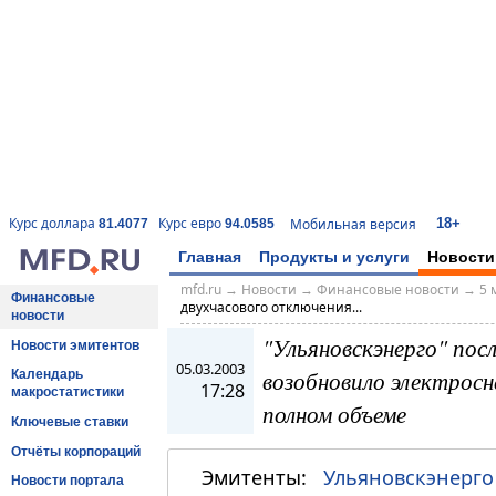
18+
Курс доллара
Курс евро
Мобильная версия
81.4077
94.0585
Главная
Продукты и услуги
Новости
mfd.ru
→
Новости
→
Финансовые новости
→
5 
Финансовые
двухчасового отключения...
новости
"Ульяновскэнерго" пос
Новости эмитентов
05.03.2003
возобновило электрос
Календарь
17:28
макростатистики
полном объеме
Ключевые ставки
Отчёты корпораций
Эмитенты:
Ульяновскэнерго
Новости портала