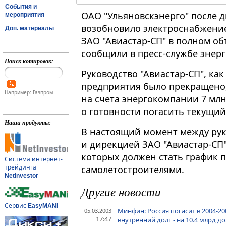
События и
ОАО "Ульяновскэнерго" после 
мероприятия
возобновило электроснабжение
Доп. материалы
ЗАО "Авиастар-СП" в полном о
сообщили в пресс-службе энер
Поиск котировок:
Руководство "Авиастар-СП", ка
предприятия было прекращено,
Например: Газпром
на счета энергокомпании 7 млн
о готовности погасить текущий
Наши продукты:
В настоящий момент между рук
и дирекцией ЗАО "Авиастар-СП"
которых должен стать график 
Система интернет-
трейдинга
самолетостроителями.
NetInvestor
Другие новости
Сервис
EasyMANi
Минфин: Россия погасит в 2004-200
05.03.2003
17:47
внутренний долг - на 10.4 млрд д