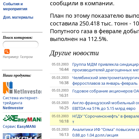
сообщили в компании.
События и
мероприятия
План по этому показателю выпо
Доп. материалы
составила 250.418 тыс. тонн - 
Попутного газа в феврале добы
Поиск котировок:
выполнен на 112.5%.
Другие новости
Например: Газпром
Группа МДМ привлекла синдициро
05.03.2003
16:44
производителей драгоценных ме
Наши продукты:
Челябинский электрометаллургич
05.03.2003
16:38
ферросплавов за январь-февраль н
05.03.2003
Годовое собрание акционеров ОАО
16:31
Система интернет-
Англо-французский мобильный оп
05.03.2003
трейдинга
16:25
EBITDA на 51% до 5.15 млрд евро
NetInvestor
НГДУ "Сорочинскнефть" в феврале
05.03.2003
16:18
т
Сервис
EasyMANi
Аналитики ИФ "Олма" повысили с
05.03.2003
16:13
0.88 до 1.04 долл./акция