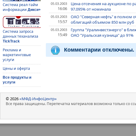
Цена отсечения на аукционе по 
05.03.2003
Система реал-тайм
16:06
97.095% от номинала
информации
Дикси+
ОАО "Северная нефть" в полном 
05.03.2003
15:57
облигаций объемом 850 млн руб
Группа "Уралинвестэнерго" в бли
05.03.2003
Система запроса
15:49
ОАО "Уральская кузница" до 91%
данных теханализа
TickTrack
Комментарии отключены.
Реклама и
маркетинговые
услуги
Цены и оферта
Все продукты и
услуги
© 2026
«МФД-ИнфоЦентр»
Все права защищены. Перепечатка материалов возможна только со ссы