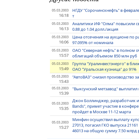
НГДУ "Сорочинскнефть" в феврале
05.03.2003
16:18
т
Аналитики ИФ "Олма" повысили с
05.03.2003
16:13
0.88 до 1.04 долл./акция
Цена отсечения на аукционе по 
05.03.2003
16:06
97.095% от номинала
ОАО "Северная нефть" в полном 
05.03.2003
15:57
облигаций объемом 850 млн руб
Группа "Уралинвестэнерго" в бли
05.03.2003
15:49
ОАО "Уральская кузница" до 91%
05.03.2003
"АвтоВАЗ" снизил производство з
15:43
05.03.2003
"Выксунский метзавод" выплатил 
15:39
Джон Боллинджер, разработчик ин
05.03.2003
Bands", примет участие в конфер
15:35
пройдет в Москве 11-12 марта
Минфин осуществил выплату купо
05.03.2003
27013, погасил ГКО выпуска 2116
15:27
46013 на общую сумму 7.50 млрд 