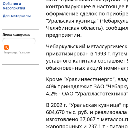
События и
контролирующее в настоящее в
мероприятия
оформление сделок по приобр
Доп. материалы
"Уральская кузница" (Чебаркул
Челябинская область), сообщ
предприятии.
Поиск котировок:
Чебаркульский металлургически
приватизирован в 1993 г. путе
Например: Газпром
уставного капитала составляет 5
обыкновенных акций номинало
Кроме "Уралинвестэнерго", вл
40% принадлежит ЗАО "Чебарку
4.2% - ОАО "Уралэластотехника"
В 2002 г. "Уральская кузница" 
604,670 тыс. руб. и реализовала 
изготовлено 37,067 т металлошт
жаропрочных и 237.1 т - титано