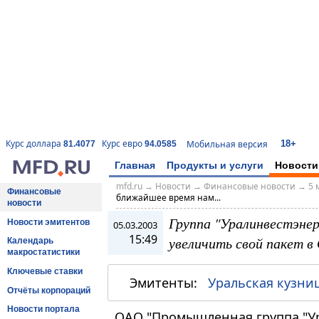
18+
Курс доллара
Курс евро
Мобильная версия
81.4077
94.0585
Главная
Продукты и услуги
Новости
mfd.ru
→
Новости
→
Финансовые новости
→
5 
Финансовые
ближайшее время нам...
новости
Группа "Уралинвестэне
Новости эмитентов
05.03.2003
15:49
увеличить свой пакет в
Календарь
макростатистики
Ключевые ставки
Эмитенты:
Уральская кузни
Отчёты корпораций
Новости портала
ОАО "Промышленная группа "Ур