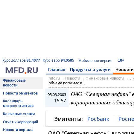
18+
Курс доллара
Курс евро
Мобильная версия
81.4077
94.0585
Главная
Продукты и услуги
Новости
mfd.ru
→
Новости
→
Финансовые новости
→
5 
Финансовые
объеме погасило в...
новости
ОАО "Северная нефть" в
Новости эмитентов
05.03.2003
15:57
корпоративных облигаци
Календарь
макростатистики
Ключевые ставки
Эмитенты:
Росбанк
|
Росн
Отчёты корпораций
Новости портала
ОАО "Северная нефть", входящее