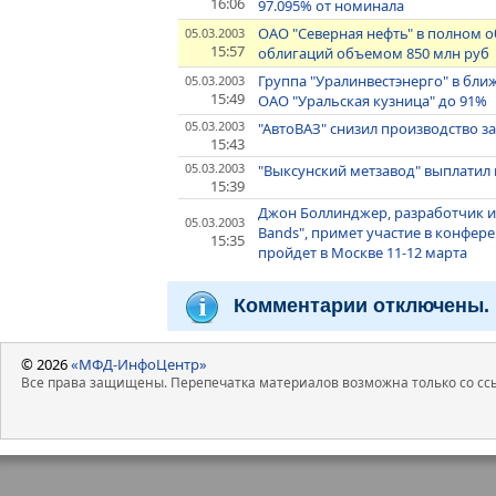
16:06
97.095% от номинала
ОАО "Северная нефть" в полном 
05.03.2003
15:57
облигаций объемом 850 млн руб
Группа "Уралинвестэнерго" в бли
05.03.2003
15:49
ОАО "Уральская кузница" до 91%
05.03.2003
"АвтоВАЗ" снизил производство з
15:43
05.03.2003
"Выксунский метзавод" выплатил 
15:39
Джон Боллинджер, разработчик ин
05.03.2003
Bands", примет участие в конфер
15:35
пройдет в Москве 11-12 марта
Комментарии отключены.
© 2026
«МФД-ИнфоЦентр»
Все права защищены. Перепечатка материалов возможна только со ссы