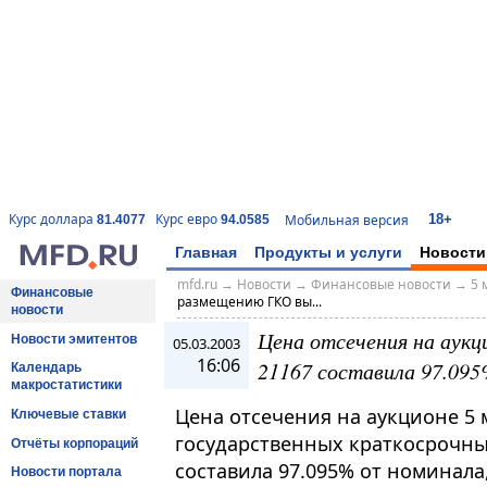
18+
Курс доллара
Курс евро
Мобильная версия
81.4077
94.0585
Главная
Продукты и услуги
Новости
mfd.ru
→
Новости
→
Финансовые новости
→
5 
Финансовые
размещению ГКО вы...
новости
Цена отсечения на аук
Новости эмитентов
05.03.2003
16:06
21167 составила 97.09
Календарь
макростатистики
Цена отсечения на аукционе 5
Ключевые ставки
государственных краткосрочных
Отчёты корпораций
составила 97.095% от номинал
Новости портала