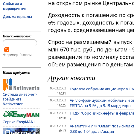
на открытом рынке Центрально
События и
мероприятия
Доходность к погашению по ср
Доп. материалы
6% годовых, доходность к пога
годовых, средневзвешенная цен
Поиск котировок:
Спрос на размещаемый выпуск 
млн 670 тыс. руб., по деньгам -
Например: Газпром
размещения по номиналу состави
объем размещения по деньгам - 
Наши продукты:
Другие новости
05.03.2003
Годовое собрание акционеров ОАО
16:31
Система интернет-
трейдинга
Англо-французский мобильный оп
05.03.2003
NetInvestor
16:25
EBITDA на 51% до 5.15 млрд евро
НГДУ "Сорочинскнефть" в феврале
05.03.2003
16:18
т
Сервис
EasyMANi
Аналитики ИФ "Олма" повысили с
05.03.2003
16:13
0.88 до 1.04 долл./акция