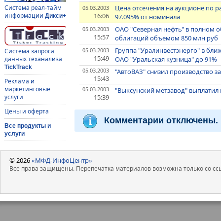
Цена отсечения на аукционе по 
Система реал-тайм
05.03.2003
16:06
информации
97.095% от номинала
Дикси+
ОАО "Северная нефть" в полном 
05.03.2003
15:57
облигаций объемом 850 млн руб
Группа "Уралинвестэнерго" в бли
05.03.2003
Система запроса
15:49
ОАО "Уральская кузница" до 91%
данных теханализа
TickTrack
05.03.2003
"АвтоВАЗ" снизил производство з
15:43
Реклама и
маркетинговые
05.03.2003
"Выксунский метзавод" выплатил 
15:39
услуги
Цены и оферта
Комментарии отключены.
Все продукты и
услуги
© 2026
«МФД-ИнфоЦентр»
Все права защищены. Перепечатка материалов возможна только со ссы