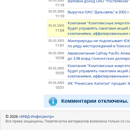
05.03.2003
Валовой доход ОАО "Ростелеком" в
11:19
05.03.2003
Выручка ОАО "Дальсвязь" в 2002 г.
11:10
Компания "Комплексные энергетич
05.03.2003
будет управлять пакетами акций
11:04
компаниями, аффилированными с
Минприроды не подписывает ЮК
05.03.2003
11:01
по ряду месторождений в Томско
Авиакомпания Cathay Pacific Airw
05.03.2003
10:58
до 3.98 млрд гонконгских доллар
Компания "Комплексные энергетич
05.03.2003
будет управлять пакетами акций
10:55
компаниями, аффилированными с
05.03.2003
ИК "Ренессанс Капитал" продает 
10:51
Комментарии отключены.
© 2026
«МФД-ИнфоЦентр»
Все права защищены. Перепечатка материалов возможна только со ссы