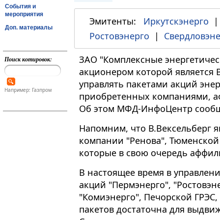
События и
мероприятия
Эмитенты:
Иркутскэнерго
Доп. материалы
Ростовэнерго
|
Свердловэне
ЗАО "Комплексные энергетичес
Поиск котировок:
акционером которой является В
управлять пакетами акций эне
Например: Газпром
приобретенных компаниями, а
Об этом МФД-ИнфоЦентр сообщ
Напомним, что В.Вексельберг я
компании "Ренова", Тюменской
которые в свою очередь аффил
В настоящее время в управлен
акций "Пермэнерго", "Ростовэне
"Комиэнерго", Печорской ГРЭС,
пакетов достаточна для выдви