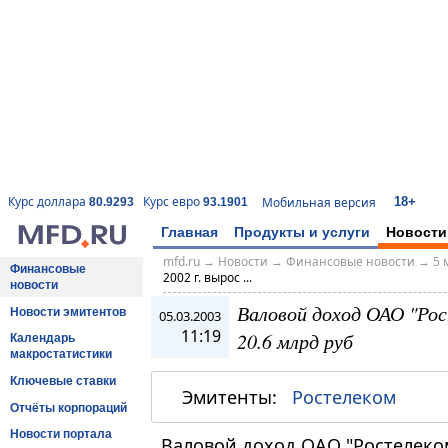
18+
Курс доллара
Курс евро
Мобильная версия
80.9293
93.1901
Главная
Продукты и услуги
Новости
mfd.ru
→
Новости
→
Финансовые новости
→
5 
Финансовые
2002 г. вырос ...
новости
Валовой доход ОАО "Рост
Новости эмитентов
05.03.2003
11:19
20.6 млрд руб
Календарь
макростатистики
Ключевые ставки
Эмитенты:
Ростелеком
Отчёты корпораций
Новости портала
Валовой доход ОАО "Ростелеко