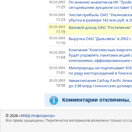
По мнению аналитиков ИК "Тройка
05.03.2003
11:25
сегодняшнем аукционе составит 9
Чистая прибыль ОАО "Ульяновскэне
05.03.2003
11:23
убытка в размере 142 млн руб. в 2
05.03.2003
Валовой доход ОАО "Ростелеком" в
11:19
05.03.2003
Выручка ОАО "Дальсвязь" в 2002 г.
11:10
Компания "Комплексные энергетич
05.03.2003
будет управлять пакетами акций
11:04
компаниями, аффилированными с
Минприроды не подписывает ЮК
05.03.2003
11:01
по ряду месторождений в Томско
Авиакомпания Cathay Pacific Airw
05.03.2003
10:58
до 3.98 млрд гонконгских доллар
Комментарии отключены.
© 2026
«МФД-ИнфоЦентр»
Все права защищены. Перепечатка материалов возможна только со ссы