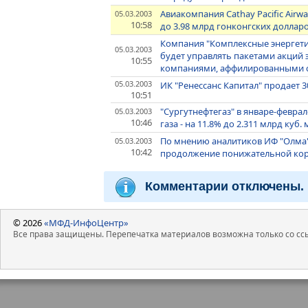
Авиакомпания Cathay Pacific Airw
05.03.2003
10:58
до 3.98 млрд гонконгских доллар
Компания "Комплексные энергетич
05.03.2003
будет управлять пакетами акций
10:55
компаниями, аффилированными с
05.03.2003
ИК "Ренессанс Капитал" продает 
10:51
"Сургутнефтегаз" в январе-феврал
05.03.2003
10:46
газа - на 11.8% до 2.311 млрд куб. 
По мнению аналитиков ИФ "Олма"
05.03.2003
10:42
продолжение понижательной ко
Комментарии отключены.
© 2026
«МФД-ИнфоЦентр»
Все права защищены. Перепечатка материалов возможна только со ссы