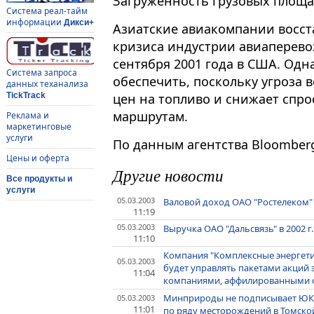
Загруженность грузовых площад
Система реал-тайм
информации
Дикси+
Азиатские авиакомпании восст
кризиса индустрии авиаперевоз
сентября 2001 года в США. Одн
Система запроса
обеспечить, поскольку угроза 
данных теханализа
цен на топливо и снижает спро
TickTrack
маршрутам.
Реклама и
маркетинговые
услуги
По данным агентства Bloomber
Цены и оферта
Другие новости
Все продукты и
услуги
05.03.2003
Валовой доход ОАО "Ростелеком" в
11:19
05.03.2003
Выручка ОАО "Дальсвязь" в 2002 г.
11:10
Компания "Комплексные энергетич
05.03.2003
будет управлять пакетами акций
11:04
компаниями, аффилированными с
Минприроды не подписывает ЮК
05.03.2003
11:01
по ряду месторождений в Томско