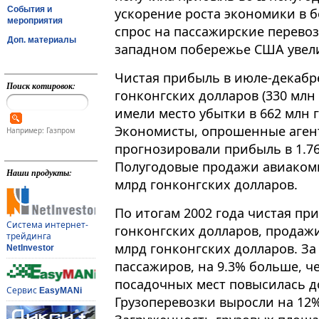
События и
ускорение роста экономики в 
мероприятия
спрос на пассажирские перевозк
Доп. материалы
западном побережье США увели
Чистая прибыль в июле-декабре
Поиск котировок:
гонконгских долларов (330 млн 
имели место убытки в 662 млн 
Экономисты, опрошенные аген
Например: Газпром
прогнозировали прибыль в 1.76
Полугодовые продажи авиакомп
Наши продукты:
млрд гонконгских долларов.
По итогам 2002 года чистая при
Система интернет-
гонконгских долларов, продажи
трейдинга
млрд гонконгских долларов. За 
NetInvestor
пассажиров, на 9.3% больше, че
посадочных мест повысилась до
Сервис
EasyMANi
Грузоперевозки выросли на 12% 