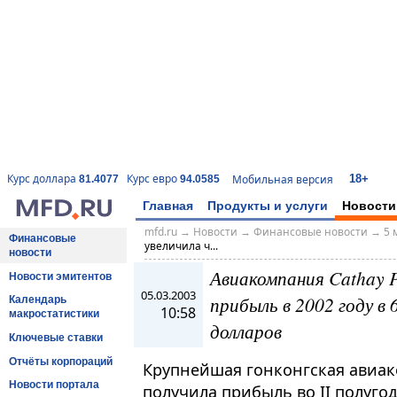
18+
Курс доллара
Курс евро
Мобильная версия
81.4077
94.0585
Главная
Продукты и услуги
Новости
mfd.ru
→
Новости
→
Финансовые новости
→
5 
Финансовые
увеличила ч...
новости
Авиакомпания Cathay P
Новости эмитентов
05.03.2003
прибыль в 2002 году в 
Календарь
10:58
макростатистики
долларов
Ключевые ставки
Отчёты корпораций
Крупнейшая гонконгская авиако
Новости портала
получила прибыль во II полугод