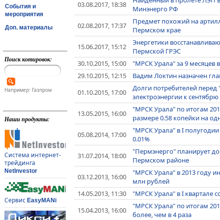
03.08.2017, 18:38
События и
Минэнерго РФ
мероприятия
Предмет похожий на артилл
02.08.2017, 17:37
Доп. материалы
Пермском крае
Энергетики восстанавливаю
15.06.2017, 15:12
Пермской ГРЭС
Поиск котировок:
30.10.2015, 15:00
"МРСК Урала" за 9 месяцев
29.10.2015, 12:15
Вадим Локтин назначен гл
Долги потребителей перед "
Например: Газпром
01.10.2015, 17:00
электроэнергии к сентябрю 
"МРСК Урала" по итогам 20
13.05.2015, 16:00
размере 0.58 копейки на од
Наши продукты:
"МРСК Урала" в I полугодии
05.08.2014, 17:00
0.01%
"Пермэнерго" планирует до
Система интернет-
31.07.2014, 18:00
Пермском районе
трейдинга
NetInvestor
"МРСК Урала" в 2013 году и
03.12.2013, 16:00
млн рублей
14.05.2013, 11:30
"МРСК Урала" в I квартале 
Сервис
EasyMANi
"МРСК Урала" по итогам 20
15.04.2013, 16:00
более, чем в 4 раза