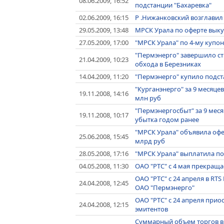
08.06.2009, 16:52
подстанции "Бахаревка"
02.06.2009, 16:15
Р .Нижанковский возглавил
29.05.2009, 13:48
МРСК Урала по оферте выку
27.05.2009, 17:00
"МРСК Урала" по 4-му купон
"Пермэнерго" завершило с
21.04.2009, 10:23
обхода в Березниках
14.04.2009, 11:20
"Пермэнерго" купило подст
"Курганэнерго" за 9 месяце
19.11.2008, 14:16
млн руб
"Пермэнергосбыт" за 9 мес
19.11.2008, 10:17
убытка годом ранее
"МРСК Урала" объявила офе
25.06.2008, 15:45
млрд руб
28.05.2008, 17:16
"МРСК Урала" выплатила по 
04.05.2008, 11:30
ОАО "РТС" с 4 мая прекращ
ОАО "РТС" с 24 апреля в RT
24.04.2008, 12:45
ОАО "Пермэнерго"
ОАО "РТС" с 24 апреля при
24.04.2008, 12:15
эмитентов
Суммарный объем торгов в 