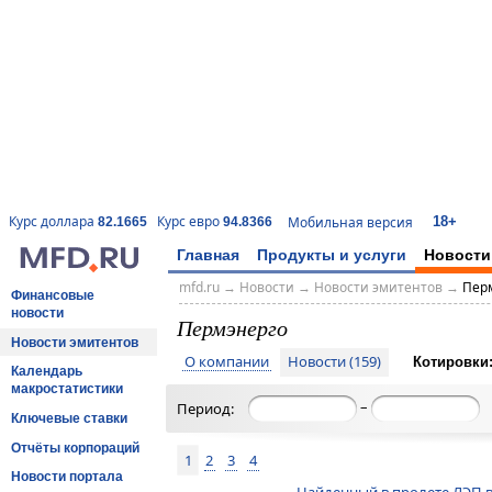
18+
Курс доллара
Курс евро
Мобильная версия
82.1665
94.8366
Главная
Продукты и услуги
Новости
mfd.ru
→
Новости
→
Новости эмитентов
→
Пер
Финансовые
новости
Пермэнерго
Новости эмитентов
О компании
Новости (159)
Котировки
Календарь
макростатистики
–
Период:
Ключевые ставки
Отчёты корпораций
1
2
3
4
Новости портала
Найденный в пролете ЛЭП в