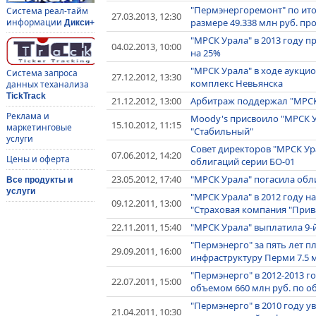
"Пермэнергоремонт" по ито
Система реал-тайм
27.03.2013, 12:30
размере 49.338 млн руб. п
информации
Дикси+
"МРСК Урала" в 2013 году 
04.02.2013, 10:00
на 25%
"МРСК Урала" в ходе аукци
Система запроса
27.12.2012, 13:30
комплекс Невьянска
данных теханализа
TickTrack
21.12.2012, 13:00
Арбитраж поддержал "МРСК 
Реклама и
Moody's присвоило "МРСК Ур
15.10.2012, 11:15
маркетинговые
"Стабильный"
услуги
Совет директоров "МРСК Ур
07.06.2012, 14:20
Цены и оферта
облигаций серии БО-01
23.05.2012, 17:40
"МРСК Урала" погасила обл
Все продукты и
услуги
"МРСК Урала" в 2012 году н
09.12.2011, 13:00
"Страховая компания "Прив
22.11.2011, 15:40
"МРСК Урала" выплатила 9-
"Пермэнерго" за пять лет п
29.09.2011, 16:00
инфраструктуру Перми 7.5 
"Пермэнерго" в 2012-2013 г
22.07.2011, 15:00
объемом 660 млн руб. по 
"Пермэнерго" в 2010 году у
21.04.2011, 10:30