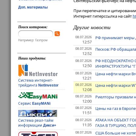
Сентябрьский фьючерс на нефть м
Доп. материалы
При перепечатке и цитировании 
Интернет гиперссылка на сайт
ht
Другие новости
Поиск котировок:
08.07.2026
РФ принимает меры д
Например: Газпром
12:57
08.07.2026
Песков: РФ обращала
12:52
Наши продукты:
РФ НЕОДНОКРАТНО 
08.07.2026
12:50
ИНФРАСТРУКТУРЫ "Г
08.07.2026
Цена нефти марки Bre
12:21
Система интернет-
08.07.2026
Цена нефти марки WT
трейдинга
NetInvestor
12:08
08.07.2026
Риелторы призвали 
12:00
Сервис
EasyMANi
08.07.2026
Цены на газ в Европе
11:51
АТАКА НА ОБЪЕКТ Г
08.07.2026
Система реал-тайм
11:35
ГАЗА В ТУРЦИЮ, ПО
информации
Дикси+
08.07.2026
США больше не хотят