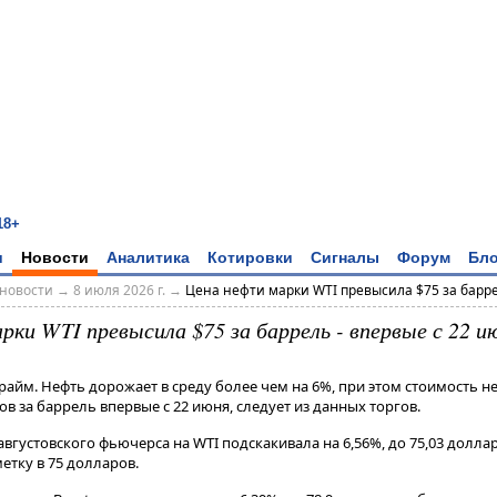
18+
и
Новости
Аналитика
Котировки
Сигналы
Форум
Бло
новости
→
8 июля 2026 г.
→
Цена нефти марки WTI превысила $75 за баррел
ки WTI превысила $75 за баррель - впервые с 22 и
райм. Нефть дорожает в среду более чем на 6%, при этом стоимость 
в за баррель впервые с 22 июня, следует из данных торгов.
на августовского фьючерса на WTI подскакивала на 6,56%, до 75,03 долла
етку в 75 долларов.