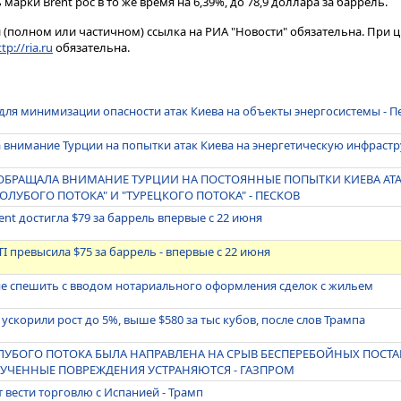
арки Brent рос в то же время на 6,39%, до 78,9 доллара за баррель.
(полном или частичном) ссылка на РИА "Новости" обязательна. При ц
tp://ria.ru
обязательна.
ля минимизации опасности атак Киева на объекты энергосистемы - П
 внимание Турции на попытки атак Киева на энергетическую инфрастр
ОБРАЩАЛА ВНИМАНИЕ ТУРЦИИ НА ПОСТОЯННЫЕ ПОПЫТКИ КИЕВА АТА
ОЛУБОГО ПОТОКА" И "ТУРЕЦКОГО ПОТОКА" - ПЕСКОВ
nt достигла $79 за баррель впервые с 22 июня
I превысила $75 за баррель - впервые с 22 июня
не спешить с вводом нотариального оформления сделок с жильем
 ускорили рост до 5%, выше $580 за тыс кубов, после слов Трампа
ОЛУБОГО ПОТОКА БЫЛА НАПРАВЛЕНА НА СРЫВ БЕСПЕРЕБОЙНЫХ ПОСТ
ЛУЧЕННЫЕ ПОВРЕЖДЕНИЯ УСТРАНЯЮТСЯ - ГАЗПРОМ
 вести торговлю с Испанией - Трамп