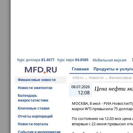
Курс доллара
Курс евро
Мобильная версия
81.4077
94.0585
Главная
Продукты и услуг
mfd.ru
→
Новости
→
Финансовые 
Финансовые новости
08.07.2026
Цена нефти мар
Новости эмитентов
12:08
Календарь
макростатистики
МОСКВА, 8 июл - РИА Новости/П
марки WTI превысила 75 долларо
Ключевые ставки
Отчёты корпораций
По состоянию на 12​​​.03 мск це
впервые с 22 июня превысил отм
Новости портала
События и мероприятия