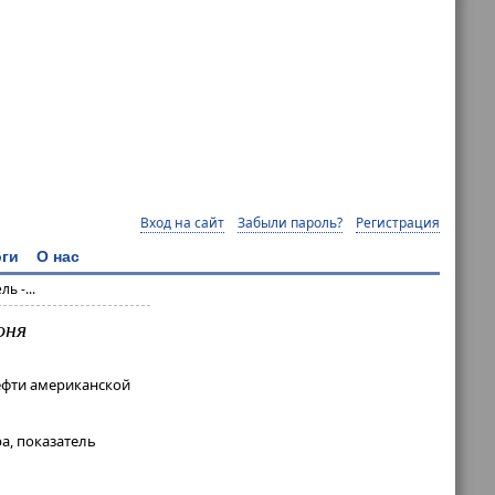
Вход на сайт
Забыли пароль?
Регистрация
ги
О нас
ь -...
юня
нефти американской
ра, показатель