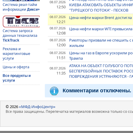
08.07.2026
КИЕВА АТАКОВАТЬ ОБЪЕКТЫ ИНФ
Система реал-тайм
12:50
информации
"ТУРЕЦКОГО ПОТОКА" - ПЕСКОВ
Дикси+
08.07.2026
Цена нефти марки Brent достигла 
12:21
08.07.2026
Цена нефти марки WTI превысила 
Система запроса
12:08
данных теханализа
Риелторы призвали не спешить с
08.07.2026
TickTrack
12:00
жильем
Реклама и
Цены на газ в Европе ускорили рос
08.07.2026
маркетинговые
11:51
Трампа
услуги
АТАКА НА ОБЪЕКТ ГОЛУБОГО ПО
Цены и оферта
08.07.2026
БЕСПЕРЕБОЙНЫХ ПОСТАВОК РОС
11:35
ПОВРЕЖДЕНИЯ УСТРАНЯЮТСЯ - 
Все продукты и
услуги
Комментарии отключены.
© 2026
«МФД-ИнфоЦентр»
Все права защищены. Перепечатка материалов возможна только со ссы