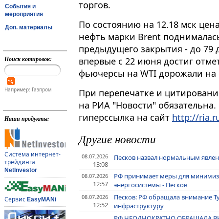
торгов.
События и
мероприятия
По состоянию на 12​​​.18 мск ц
Доп. материалы
нефть марки Brent поднималас
предыдущего закрытия - до 79 
Поиск котировок:
впервые с 22 июня достиг отмет
фьючерсы на WTI дорожали на 6,
Например: Газпром
При перепечатке и цитировани
на РИА "Новости" обязательна.
гиперссылка на сайт
http://ria.r
Наши продукты:
Другие новости
Система интернет-
08.07.2026
Песков назвал нормальным явлен
трейдинга
13:08
NetInvestor
РФ принимает меры для минимиза
08.07.2026
12:57
энергосистемы - Песков
Песков: РФ обращала внимание Ту
08.07.2026
Сервис
EasyMANi
12:52
инфраструктуру
РФ НЕОДНОКРАТНО ОБРАЩАЛА 