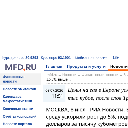
18+
Курс доллара
Курс евро
Мобильная версия
80.9293
93.1901
Главная
Продукты и услуги
Новости
mfd.ru
→
Новости
→
Финансовые новости
→
8 
Финансовые
до 5%, выше ...
новости
Цены на газ в Европе ус
Новости эмитентов
08.07.2026
11:51
тыс кубов, после слов 
Календарь
макростатистики
МОСКВА, 8 июл - РИА Новости. 
Ключевые ставки
среду ускорили рост до 5%, по
Отчёты корпораций
долларов за тысячу кубометров
Новости портала