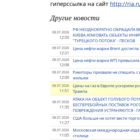
гиперссылка на сайт
http://ria.r
Другие новости
РФ НЕОДНОКРАТНО ОБРАЩАЛА 
08.07.2026
КИЕВА АТАКОВАТЬ ОБЪЕКТЫ ИНФ
12:50
"ТУРЕЦКОГО ПОТОКА" - ПЕСКОВ
08.07.2026
Цена нефти марки Brent достигла 
12:21
08.07.2026
Цена нефти марки WTI превысила 
12:08
Риелторы призвали не спешить с
08.07.2026
12:00
жильем
Цены на газ в Европе ускорили рос
08.07.2026
11:51
Трампа
АТАКА НА ОБЪЕКТ ГОЛУБОГО ПО
08.07.2026
БЕСПЕРЕБОЙНЫХ ПОСТАВОК РОС
11:35
ПОВРЕЖДЕНИЯ УСТРАНЯЮТСЯ - 
08.07.2026
США больше не хотят вести торго
11:27
Московская международная издате
08.07.2026
11:05
столице