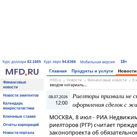
18+
Курс доллара
Курс евро
Мобильная версия
82.1665
94.8366
Главная
Продукты и услуги
Новости
mfd.ru
→
Новости
→
Финансовые новости
→
8 
Финансовые
вводом нотариаль...
новости
Риелторы призвали не с
Новости эмитентов
08.07.2026
12:00
оформления сделок с ж
Календарь
макростатистики
МОСКВА, 8 июл - РИА Недвижим
Ключевые ставки
риелторов (РГР) считает преж
Отчёты корпораций
законопроекта об обязательно
Новости портала