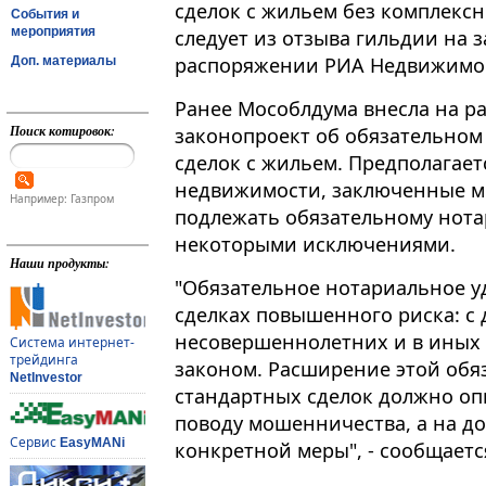
сделок с жильем без комплексн
События и
мероприятия
следует из отзыва гильдии на 
распоряжении РИА Недвижимо
Доп. материалы
Ранее Мособлдума внесла на р
Поиск котировок:
законопроект об обязательном
сделок с жильем​​​. Предполага
недвижимости, заключенные м
Например: Газпром
подлежать обязательному нота
некоторыми исключениями.
Наши продукты:
"Обязательное нотариальное у
сделках повышенного риска: с
несовершеннолетних и в иных 
Система интернет-
трейдинга
законом. Расширение этой обя
NetInvestor
стандартных сделок должно оп
поводу мошенничества, а на д
Сервис
EasyMANi
конкретной меры", - сообщается