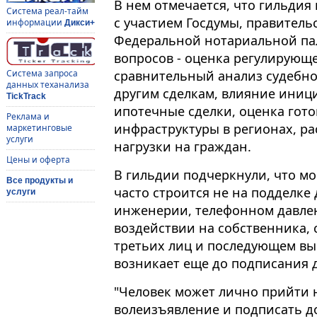
В нем отмечается, что гильдия
Система реал-тайм
с участием Госдумы, правитель
информации
Дикси+
Федеральной нотариальной пал
вопросов - оценка регулирующе
сравнительный анализ судебно
Система запроса
данных теханализа
другим сделкам, влияние иниц
TickTrack
ипотечные сделки, оценка гот
Реклама и
инфраструктуры в регионах, р
маркетинговые
услуги
нагрузки на граждан.
Цены и оферта
В гильдии подчеркнули, что 
Все продукты и
часто строится не на подделке
услуги
инженерии, телефонном давле
воздействии на собственника,
третьих лиц и последующем вы
возникает еще до подписания 
"Человек может лично прийти н
волеизъявление и подписать д