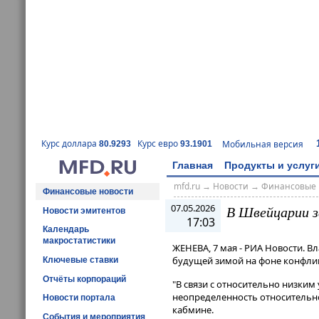
Курс доллара
Курс евро
Мобильная версия
80.9293
93.1901
Главная
Продукты и услуг
mfd.ru
→
Новости
→
Финансовые 
Финансовые новости
07.05.2026
В Швейцарии за
Новости эмитентов
17:03
Календарь
макростатистики
ЖЕНЕВА, 7 мая - РИА Новости. В
будущей зимой на фоне конфликт
Ключевые ставки
Отчёты корпораций
"В связи с относительно низким 
неопределенность относительно 
Новости портала
кабмине​​​.
События и мероприятия