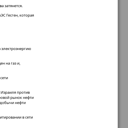
а затянется.
ЭС Гесген, которая
а электроэнергию
н на газ и,
 сети
 Израиля против
ровой рынок нефти
и добычи нефти
итировании в сети