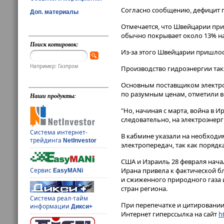
Согласно сообщению, дефицит по
Доп. материалы
Отмечается, что Швейцарии приш
обычно покрывает около 13% н
Поиск котировок:
Из-за этого Швейцарии пришлос
Например: Газпром
Производство гидроэнергии так
Основным поставщиком электроэ
по разумным ценам, отметили в
Наши продукты:
"Но, начиная с марта, война в 
следовательно, на электроэнерг
Система интернет-
В кабмине указали на необходим
трейдинга
NetInvestor
электропередач, так как порядка
США и Израиль 28 февраля нача
Ирана привела к фактической б
Сервис
EasyMANi
и сжиженного природного газа и
стран региона.
Система реал-тайм
При перепечатке и цитировании 
информации
Дикси+
Интернет гиперссылка на сайт
ht