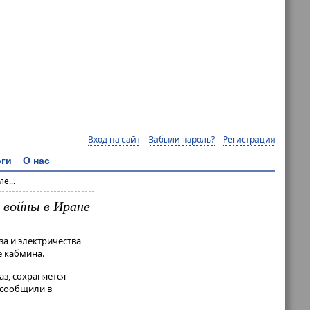
Вход на сайт
Забыли пароль?
Регистрация
ги
О нас
е...
а войны в Иране
за и электричества
е кабмина.
аз, сохраняется
- сообщили в