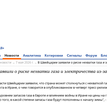
18+
и
Новости
Аналитика
Котировки
Сигналы
Форум
Бло
новости
→
7 мая 2026 г.
→
В Швейцарии заявили о риске нехватки газа и эл
явили о риске нехватки газа и электричества из-з
ласти Швейцарии заявили, что страна может столкнуться с нехваткой га
а в Иране, о чем говорится в опубликованном в четверг пресс-релиз
уровнем запасов газа в Европе и влиянием войны в Иране на цены на г
того, в какой степени запасы газа будут пополнены к началу зимы", 