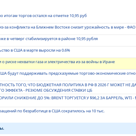
 итогам торгов остался на отметке 10,95 руб
з-за конфликта на Ближнем Востоке снизит урожайность в мире - ФАО
же в четверг стабилизируется в районе 10,95 рубля
ьство в США в марте выросли на 0.6%
о риске нехватки газа и электричества из-за войны в Иране
о США будут поддерживать предсказуемые торгово-экономические отн
НОСТЬ ТОГО, ЧТО БЮДЖЕТНАЯ ПОЛИТИКА В РФ В 2026 Г МОЖЕТ НЕ 
 ЭФФЕКТА - РЕЗЮМЕ ОБСУЖДЕНИЯ СТАВКИ ЦБ
РИЛИ СНИЖЕНИЕ ДО 5%: BRENT ТОРГУЕТСЯ У $96,2 ЗА БАРРЕЛЬ, WTI - 
ащений по безработице в США сократилось на 10 тыс.
ы.