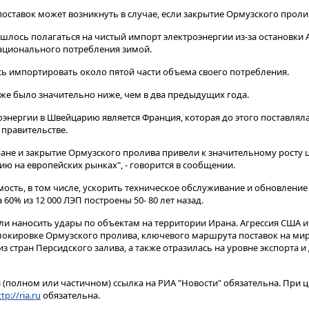
ставок может возникнуть в случае, если закрытие Ормузского пролив
лось полагаться на чистый импорт электроэнергии из-за остановки А
ационального потребления зимой.
ь импортировать около пятой части объема своего потребления.
же было значительно ниже, чем в два предыдущих года.
нергии в Швейцарию является Франция, которая до этого поставлял
 правительстве.
Иране и закрытие Ормузского пролива привели к значительному росту це
ию на европейских рынках", - говорится в сообщении.
ость, в том числе, ускорить техническое обслуживание и обновление
 60% из 12 000 ЛЭП построены 50- 80 лет назад.
ли наносить удары по объектам на территории Ирана. Агрессия США и
локировке Ормузского пролива, ключевого маршрута поставок на ми
з стран Персидского залива, а также отразилась на уровне экспорта 
(полном или частичном) ссылка на РИА "Новости" обязательна. При ц
tp://ria.ru
обязательна.