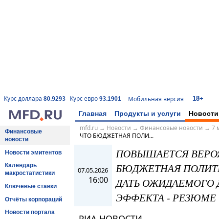
18+
Курс доллара
Курс евро
Мобильная версия
80.9293
93.1901
Главная
Продукты и услуги
Новости
mfd.ru
→
Новости
→
Финансовые новости
→
7 
Финансовые
ЧТО БЮДЖЕТНАЯ ПОЛИ...
новости
ПОВЫШАЕТСЯ ВЕРОЯ
Новости эмитентов
БЮДЖЕТНАЯ ПОЛИТИК
Календарь
07.05.2026
макростатистики
16:00
ДАТЬ ОЖИДАЕМОГО
Ключевые ставки
ЭФФЕКТА - РЕЗЮМЕ
Отчёты корпораций
Новости портала
РИА НОВОСТИ